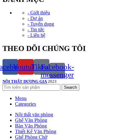
- Giới thiệu
- Dự án
- Tuyển dụng
- Tin tức
- Liên hệ
THEO DÕI CHÚNG TÔI
acebook
Youtube
Tiktok
Facebook-
messenger
NỘI THẤT DƯƠNG GIA
2023
Search
Menu
Categories
Nội thất văn phòng
Ghế Văn Phòng
Bàn Văn Phòng
Thiết Kế Văn Phòng
Ghế Phòng Chờ