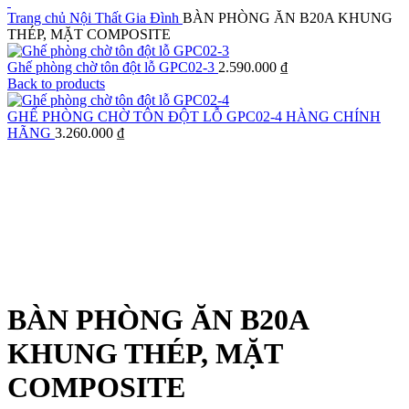
Trang chủ
Nội Thất Gia Đình
BÀN PHÒNG ĂN B20A KHUNG
THÉP, MẶT COMPOSITE
Ghế phòng chờ tôn đột lỗ GPC02-3
2.590.000
₫
Back to products
GHẾ PHÒNG CHỜ TÔN ĐỘT LỖ GPC02-4 HÀNG CHÍNH
HÃNG
3.260.000
₫
Click to enlarge
BÀN PHÒNG ĂN B20A
KHUNG THÉP, MẶT
COMPOSITE