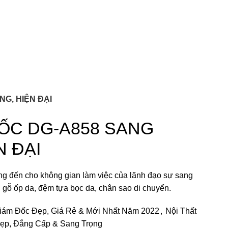
G, HIỆN ĐẠI
ỐC DG-A858 SANG
N ĐẠI
g đến cho không gian làm việc của lãnh đạo sự sang
ịn gỗ ốp da, đệm tựa bọc da, chân sao di chuyển.
iám Đốc Đẹp, Giá Rẻ & Mới Nhất Năm 2022
,
Nội Thất
ẹp, Đẳng Cấp & Sang Trọng