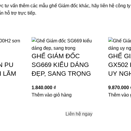
c tư vấn thêm các
mẫu ghế Giám đốc
khác, hãy liên hệ công t
 hỗ trợ trực tiếp.
GHẾ GIÁM ĐỐC
GHẾ G
N PU
SG669 KIỂU DÁNG
GX502
H LÃM
ĐẸP, SANG TRỌNG
UY NGH
1.840.000
₫
9.870.000
Thêm vào giỏ hàng
Thêm vào 
Liên hệ ngay