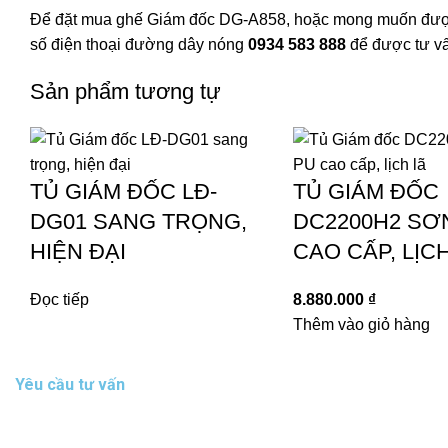
Để đặt mua ghế Giám đốc DG-A858, hoặc mong muốn đượ
số điện thoại đường dây nóng
0934 583 888
để được tư vấn
Sản phẩm tương tự
TỦ GIÁM ĐỐC LĐ-
TỦ GIÁM ĐỐC
DG01 SANG TRỌNG,
DC2200H2 SƠ
HIỆN ĐẠI
CAO CẤP, LỊC
Đọc tiếp
8.880.000
₫
Thêm vào giỏ hàng
Yêu cầu tư vấn