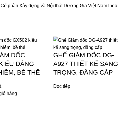
y Cổ phần Xây dựng và Nội thất Dương Gia Việt Nam theo
IÁM ĐỐC
GHẾ GIÁM ĐỐC DG-
 KIỂU DÁNG
A927 THIẾT KẾ SANG
IÊM, BỀ THẾ
TRỌNG, ĐẲNG CẤP
₫
Đọc tiếp
giỏ hàng