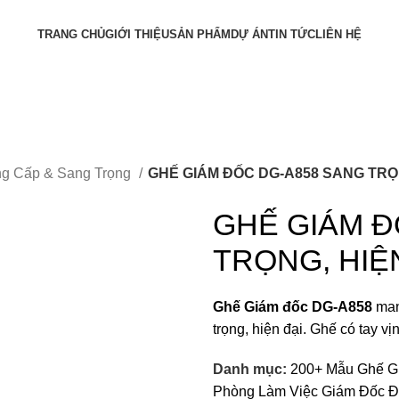
TRANG CHỦ
GIỚI THIỆU
SẢN PHẨM
DỰ ÁN
TIN TỨC
LIÊN HỆ
ng Cấp & Sang Trọng
GHẾ GIÁM ĐỐC DG-A858 SANG TRỌN
GHẾ GIÁM Đ
TRỌNG, HIỆ
Ghế Giám đốc DG-A858
man
trọng, hiện đại. Ghế có tay v
Danh mục:
200+ Mẫu Ghế G
Phòng Làm Việc Giám Đốc Đ