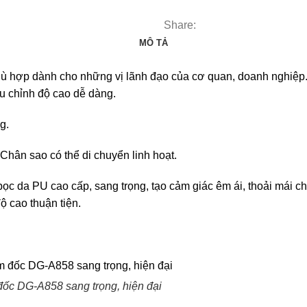
Share:
MÔ TẢ
hù hợp dành cho những vị lãnh đạo của cơ quan, doanh nghiệp
ều chỉnh độ cao dễ dàng.
g.
Chân sao có thể di chuyển linh hoạt.
bọc da PU cao cấp, sang trọng, tạo cảm giác êm ái, thoải mái 
ộ cao thuận tiện.
ốc DG-A858 sang trọng, hiện đại