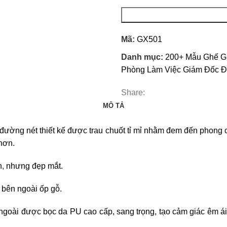
Mã:
GX501
Danh mục:
200+ Mẫu Ghế G
Phòng Làm Việc Giám Đốc Đ
Share:
MÔ TẢ
 đường nét thiết kế được trau chuốt tỉ mỉ nhằm đem đến phong 
hơn.
n, nhưng đẹp mắt.
 bên ngoài ốp gỗ.
ngoài được bọc da PU cao cấp, sang trọng, tạo cảm giác êm á