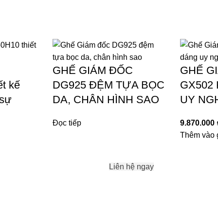
GHẾ GIÁM ĐỐC
GHẾ G
t kế
DG925 ĐỆM TỰA BỌC
GX502
 sự
DA, CHÂN HÌNH SAO
UY NGH
Đọc tiếp
9.870.000
Thêm vào 
Liên hệ ngay