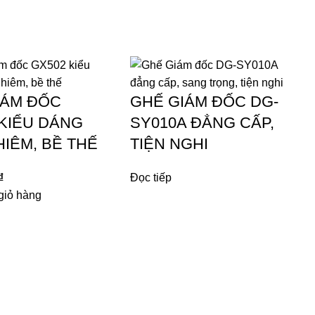
IÁM ĐỐC
GHẾ GIÁM ĐỐC DG-
 KIỂU DÁNG
SY010A ĐẲNG CẤP,
IÊM, BỀ THẾ
TIỆN NGHI
₫
Đọc tiếp
giỏ hàng