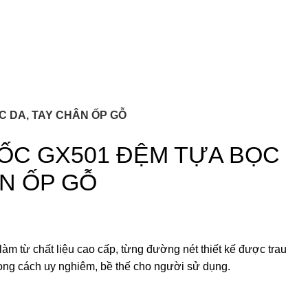
C DA, TAY CHÂN ỐP GỖ
ỐC GX501 ĐỆM TỰA BỌC
ÂN ỐP GỖ
àm từ chất liệu cao cấp, từng đường nét thiết kế được trau
ong cách uy nghiêm, bề thế cho người sử dụng.