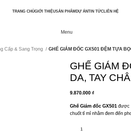
TRANG CHỦ
GIỚI THIỆU
SẢN PHẨM
DỰ ÁN
TIN TỨC
LIÊN HỆ
Menu
ng Cấp & Sang Trọng
GHẾ GIÁM ĐỐC GX501 ĐỆM TỰA BỌ
GHẾ GIÁM Đ
DA, TAY CH
9.870.000
₫
Ghế Giám đốc GX501
được l
chuốt tỉ mỉ nhằm đem đến ph