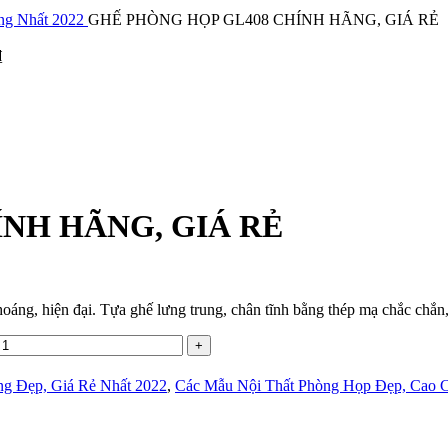
ng Nhất 2022
GHẾ PHÒNG HỌP GL408 CHÍNH HÃNG, GIÁ RẺ
₫
NH HÃNG, GIÁ RẺ
oáng, hiện đại. Tựa ghế lưng trung, chân tĩnh bằng thép mạ chắc chắn,
g Đẹp, Giá Rẻ Nhất 2022
,
Các Mẫu Nội Thất Phòng Họp Đẹp, Cao C