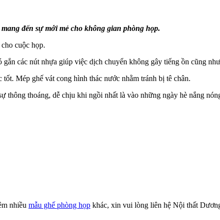
ch mang đến sự mới mẻ cho không gian phòng họp.
ộ cho cuộc họp.
có gắn các nút nhựa giúp việc dịch chuyển không gây tiếng ồn cũng nh
c tốt. Mép ghế vát cong hình thác nước nhằm tránh bị tê chân.
 sự thông thoáng, dễ chịu khi ngồi nhất là vào những ngày hè nắng nó
hêm nhiều
mẫu ghế phòng họp
khác, xin vui lòng liên hệ Nội thất Dươ