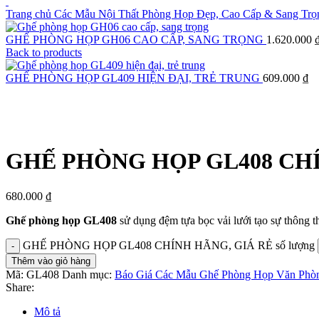
Trang chủ
Các Mẫu Nội Thất Phòng Họp Đẹp, Cao Cấp & Sang Trọ
GHẾ PHÒNG HỌP GH06 CAO CẤP, SANG TRỌNG
1.620.000
Back to products
GHẾ PHÒNG HỌP GL409 HIỆN ĐẠI, TRẺ TRUNG
609.000
₫
Click to enlarge
GHẾ PHÒNG HỌP GL408 CHÍ
680.000
₫
Ghế phòng họp GL408
sử dụng đệm tựa bọc vải lưới tạo sự thông th
GHẾ PHÒNG HỌP GL408 CHÍNH HÃNG, GIÁ RẺ số lượng
Thêm vào giỏ hàng
Mã:
GL408
Danh mục:
Báo Giá Các Mẫu Ghế Phòng Họp Văn Phòn
Share:
Mô tả