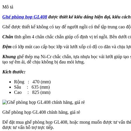
Mô tả
Ghế phòng họp GL408
được thiết kế kiểu dáng hiện đại, kiểu cá
Ghế được thiết kế không có tay để người ngồi có thể tập trung cao đ
Chân
tĩnh gồm 4 chân chắc chắn giúp cố định vị trí ngồi. Bên dưới 
Đệm
có lớp mút cao cấp bọc lớp vải lưới xốp có độ co dãn và chịu lự
Khung
ghế thép mạ Ni-Cr chắc chắn, tựa nhựa bọc vải lưới giúp tạo
tạo sự êm ái, dễ chịu không bị đau mỏi lưng.
Kích thước:
Rộng : 470 (mm)
Sâu : 635 (mm)
Cao : 825 (mm)
Ghế phòng họp GL408 chính hãng, giá rẻ
Để đặt mua ghế phòng họp GL408, hoặc mong muốn được tư vấn t
được tư vấn hỗ trợ trực tiếp.