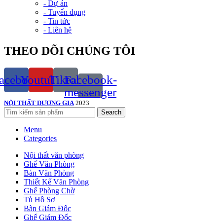
- Dự án
- Tuyển dụng
- Tin tức
- Liên hệ
THEO DÕI CHÚNG TÔI
acebook
Youtube
Tiktok
Facebook-
messenger
NỘI THẤT DƯƠNG GIA
2023
Search
Menu
Categories
Nội thất văn phòng
Ghế Văn Phòng
Bàn Văn Phòng
Thiết Kế Văn Phòng
Ghế Phòng Chờ
Tủ Hồ Sơ
Bàn Giám Đốc
Ghế Giám Đốc