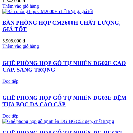
1.742.000
₫
Thêm vào giỏ hàng
BÀN PHÒNG HỌP CM2600H CHẤT LƯỢNG,
GIÁ TỐT
5.905.000
₫
Thêm vào giỏ hàng
GHẾ PHÒNG HỌP GỖ TỰ NHIÊN DG02E CAO
CẤP, SANG TRỌNG
Đọc tiếp
GHẾ PHÒNG HỌP GỖ TỰ NHIÊN DG03E ĐỆM
TỰA BỌC DA CAO CẤP
Đọc tiếp
GHẾ PHÒNG HỌP GỖ TỰ NHIÊN DG-BGC52