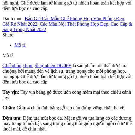
hội nghị. Ghế được làm từ khung gỗ tự nhiên hoàn toàn kết hợp với
đệm tựa bọc da cao cấp.
Danh mục:
Báo Giá Các Mẫu Ghế Phòng Họp Văn Phòng Đẹp,
Giá Rẻ Nhất 2022
,
Các Mẫu Nội Thất Phòng Họp Đẹp, Cao Cấp &
Sang Trọng Nhất 2022
Share:
Mô tả
Mô tả
Ghế phòng họp gỗ tự nhiên DG06E
là sản phẩm nội thất được ưa
chuộng bởi mang đến vẻ lịch sự, trang trọng cho mỗi phòng họp,
hội nghị. Ghế được làm từ khung gỗ tự nhiên hoàn toàn kết hợp với
đệm tựa bọc da cao cấp.
Tay vịn:
Tay vịn bằng gỗ được uốn cong mềm mại theo chiều cánh
tay.
Chân:
Gồm 4 chân tĩnh bằng gỗ tạo dán đứng vững chãi, bệ vệ.
Đệm tựa:
Đệm tựa mút bọc da. Mặt ngồi và tựa lưng có các đường
may trang trí nổi bật, sang trọng đồng thời giúp người ngồi có tư thế
thoải mái, dễ chịu nhất.