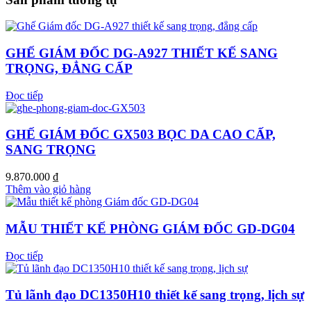
GHẾ GIÁM ĐỐC DG-A927 THIẾT KẾ SANG
TRỌNG, ĐẲNG CẤP
Đọc tiếp
GHẾ GIÁM ĐỐC GX503 BỌC DA CAO CẤP,
SANG TRỌNG
9.870.000
₫
Thêm vào giỏ hàng
MẪU THIẾT KẾ PHÒNG GIÁM ĐỐC GD-DG04
Đọc tiếp
Tủ lãnh đạo DC1350H10 thiết kế sang trọng, lịch sự