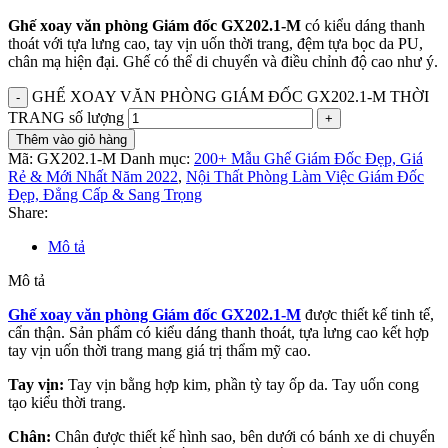
Ghế xoay văn phòng Giám đốc GX202.1-M
có kiểu dáng thanh
thoát với tựa lưng cao, tay vịn uốn thời trang, đệm tựa bọc da PU,
chân mạ hiện đại. Ghế có thể di chuyển và điều chỉnh độ cao như ý.
GHẾ XOAY VĂN PHÒNG GIÁM ĐỐC GX202.1-M THỜI
TRANG số lượng
Thêm vào giỏ hàng
Mã:
GX202.1-M
Danh mục:
200+ Mẫu Ghế Giám Đốc Đẹp, Giá
Rẻ & Mới Nhất Năm 2022
,
Nội Thất Phòng Làm Việc Giám Đốc
Đẹp, Đẳng Cấp & Sang Trọng
Share:
Mô tả
Mô tả
Ghế xoay văn phòng Giám đốc GX202.1-M
được thiết kế tinh tế,
cẩn thận. Sản phẩm có kiểu dáng thanh thoát, tựa lưng cao kết hợp
tay vịn uốn thời trang mang giá trị thẩm mỹ cao.
Tay vịn:
Tay vịn bằng hợp kim, phần tỳ tay ốp da. Tay uốn cong
tạo kiểu thời trang.
Chân:
Chân được thiết kế hình sao, bên dưới có bánh xe di chuyển