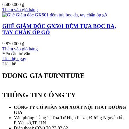
6.400.000
₫
Thêm vào giỏ hàng
GHẾ GIÁM ĐỐC GX501 ĐỆM TỰA BỌC DA,
TAY CHÂN ỐP GỖ
9.870.000
₫
Thêm vào giỏ hàng
Yêu cầu tư vấn
Liên hệ ngay
Liên hệ
DUONG GIA FURNITURE
THÔNG TIN CÔNG TY
CÔNG TY CỔ PHẦN SẢN XUẤT NỘI THẤT DƯƠNG
GIA
Văn phòng: Tầng 2, Tòa Tứ Hiệp Plaza, Đường Nguyễn bồ,
P. Yên sở,TP. HN
Điện thoại: (024) 20 23 82 82