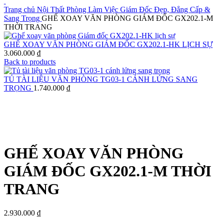
Trang chủ
Nội Thất Phòng Làm Việc Giám Đốc Đẹp, Đẳng Cấp &
Sang Trọng
GHẾ XOAY VĂN PHÒNG GIÁM ĐỐC GX202.1-M
THỜI TRANG
GHẾ XOAY VĂN PHÒNG GIÁM ĐỐC GX202.1-HK LỊCH SỰ
3.060.000
₫
Back to products
TỦ TÀI LIỆU VĂN PHÒNG TG03-1 CÁNH LỬNG SANG
TRỌNG
1.740.000
₫
Click to enlarge
GHẾ XOAY VĂN PHÒNG
GIÁM ĐỐC GX202.1-M THỜI
TRANG
2.930.000
₫