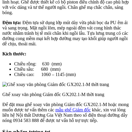
linh hoạt. Ghế được thiết kế có bộ piston điều chỉnh độ cao phù hợp
với vóc dáng và tư thế người ngồi. Chân ghế mạ chắc chắn, sáng
bóng.
Đệm tựa:
Đệm tựa sử dụng lớp mút dày vừa phải bọc da PU êm ái
và sang trọng. Mặt ngồi lõm, mép ngoài đệm vát cong hình thác
nước nhằm tránh bị tê mỏi chân khi ngồi lâu. Tựa lưng trung có các
đường cong mềm mại kết hợp đường may tạo khối giúp người ngồi
dễ chịu, thoải mái.
Kích thước:
Chiều rộng: 630 (mm)
Chiều sâu: 680 (mm)
Chiều cao: 1060 – 1145 (mm)
Ghế xoay văn phòng Giám đốc GX202.1-M thời trang
Để đặt mua ghế xoay văn phòng Giám đốc GX202.1-M hoặc mong
muốn được tư vấn thêm các
mẫu ghế Giám đốc
khác, xin vui lòng
liên hệ Nội thất Dương Gia Việt Nam theo số điện thoại đường dây
nóng 0934 583 888 để được tư vấn hỗ trợ trực tiếp.
Sản phẩm tương tự