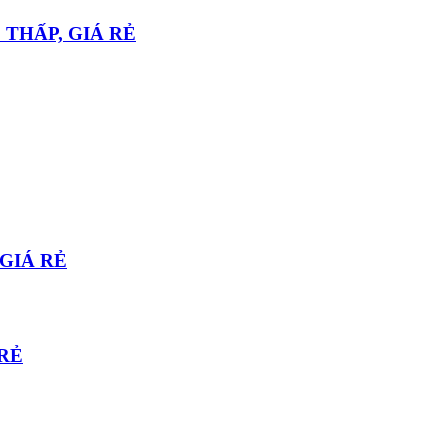
 THẤP, GIÁ RẺ
 GIÁ RẺ
RẺ