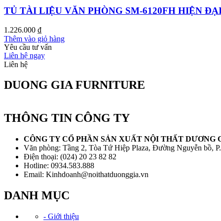
TỦ TÀI LIỆU VĂN PHÒNG SM-6120FH HIỆN ĐẠ
1.226.000
₫
Thêm vào giỏ hàng
Yêu cầu tư vấn
Liên hệ ngay
Liên hệ
DUONG GIA FURNITURE
THÔNG TIN CÔNG TY
CÔNG TY CỔ PHẦN SẢN XUẤT NỘI THẤT DƯƠNG 
Văn phòng: Tầng 2, Tòa Tứ Hiệp Plaza, Đường Nguyễn bồ, P
Điện thoại: (024) 20 23 82 82
Hotline: 0934.583.888
Email: Kinhdoanh@noithatduonggia.vn
DANH MỤC
- Giới thiệu