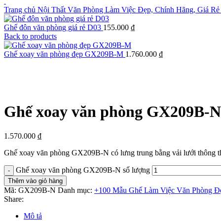
Trang chủ
Nội Thất Văn Phòng Làm Việc Đẹp, Chính Hãng, Giá Rẻ
Ghế đôn văn phòng giá rẻ D03
155.000
₫
Back to products
Ghế xoay văn phòng đẹp GX209B-M
1.760.000
₫
Click to enlarge
Ghế xoay văn phòng GX209B-N
1.570.000
₫
Ghế xoay văn phòng GX209B-N có lưng trung bằng vải lưới thông th
Ghế xoay văn phòng GX209B-N số lượng
Thêm vào giỏ hàng
Mã:
GX209B-N
Danh mục:
+100 Mẫu Ghế Làm Việc Văn Phòng Đẹ
Share:
Mô tả