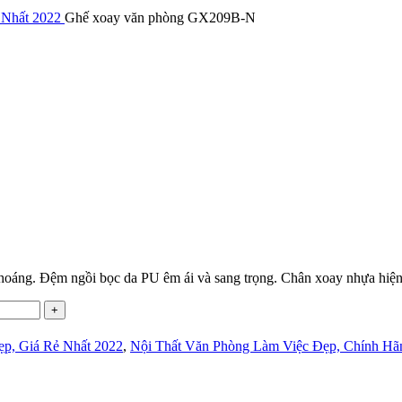
 Nhất 2022
Ghế xoay văn phòng GX209B-N
oáng. Đệm ngồi bọc da PU êm ái và sang trọng. Chân xoay nhựa hiện
p, Giá Rẻ Nhất 2022
,
Nội Thất Văn Phòng Làm Việc Đẹp, Chính Hãn