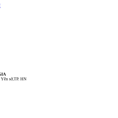
I
GIA
. Yên sở,TP. HN