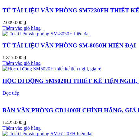
TỦ TÀI LIỆU VĂN PHÒNG SM7230FH THIẾT KẾ
2.009.000
₫
Thêm vào giỏ hàng
TỦ TÀI LIỆU VĂN PHÒNG SM-8050H HIỆN ĐẠI
1.817.000
₫
Thêm vào giỏ hàng
HỘC DI ĐỘNG SM5020H THIẾT KẾ TIỆN NGHI,
Đọc tiếp
BÀN VĂN PHÒNG CD1400H CHÍNH HÃNG, GIÁ 
1.425.000
₫
Thêm vào giỏ hàng