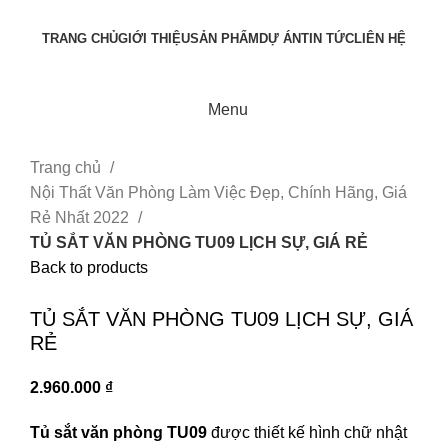
TRANG CHỦ
GIỚI THIỆU
SẢN PHẨM
DỰ ÁN
TIN TỨC
LIÊN HỆ
Menu
Trang chủ
Nội Thất Văn Phòng Làm Việc Đẹp, Chính Hãng, Giá
Rẻ Nhất 2022
TỦ SẮT VĂN PHÒNG TU09 LỊCH SỰ, GIÁ RẺ
Back to products
Click to enlarge
TỦ SẮT VĂN PHÒNG TU09 LỊCH SỰ, GIÁ
RẺ
2.960.000
₫
Tủ sắt văn phòng TU09
được thiết kế hình chữ nhật