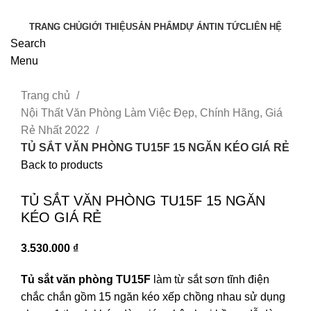
TRANG CHỦ
GIỚI THIỆU
SẢN PHẨM
DỰ ÁN
TIN TỨC
LIÊN HỆ
Search
Menu
Trang chủ
Nội Thất Văn Phòng Làm Việc Đẹp, Chính Hãng, Giá
Rẻ Nhất 2022
TỦ SẮT VĂN PHÒNG TU15F 15 NGĂN KÉO GIÁ RẺ
Back to products
Click to enlarge
TỦ SẮT VĂN PHÒNG TU15F 15 NGĂN
KÉO GIÁ RẺ
3.530.000
₫
Tủ sắt văn phòng TU15F
làm từ sắt sơn tĩnh điện
chắc chắn gồm 15 ngăn kéo xếp chồng nhau sử dụng