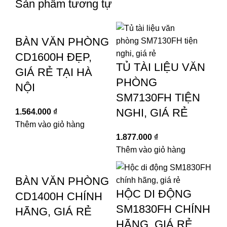
Sản phẩm tương tự
BÀN VĂN PHÒNG
CD1600H ĐẸP,
TỦ TÀI LIỆU VĂN
GIÁ RẺ TẠI HÀ
PHÒNG
NỘI
SM7130FH TIỆN
NGHI, GIÁ RẺ
1.564.000
₫
Thêm vào giỏ hàng
1.877.000
₫
Thêm vào giỏ hàng
BÀN VĂN PHÒNG
HỘC DI ĐỘNG
CD1400H CHÍNH
SM1830FH CHÍNH
HÃNG, GIÁ RẺ
HÃNG, GIÁ RẺ