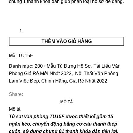
chung 1 thanh khóa dàn giúp phân loại hồ sơ dễ dàng.
THÊM VÀO GIỎ HÀNG
Mã:
TU15F
Danh mục:
200+ Mẫu Tủ Đựng Hồ Sơ, Tài Liệu Văn
Phòng Giá Rẻ Mới Nhất 2022
,
Nội Thất Văn Phòng
Làm Việc Đẹp, Chính Hãng, Giá Rẻ Nhất 2022
Share:
MÔ TẢ
Mô tả
Tủ sắt văn phòng TU15F
được thiết kế gồm 15
ngăn kéo, chuyển động bằng cơ cấu thanh thép
cuốn, sử dụng chung 01 thanh khóa dàn tiện lợi.