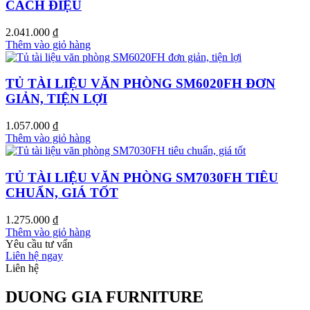
CÁCH ĐIỆU
2.041.000
₫
Thêm vào giỏ hàng
TỦ TÀI LIỆU VĂN PHÒNG SM6020FH ĐƠN
GIẢN, TIỆN LỢI
1.057.000
₫
Thêm vào giỏ hàng
TỦ TÀI LIỆU VĂN PHÒNG SM7030FH TIÊU
CHUẨN, GIÁ TỐT
1.275.000
₫
Thêm vào giỏ hàng
Yêu cầu tư vấn
Liên hệ ngay
Liên hệ
DUONG GIA FURNITURE