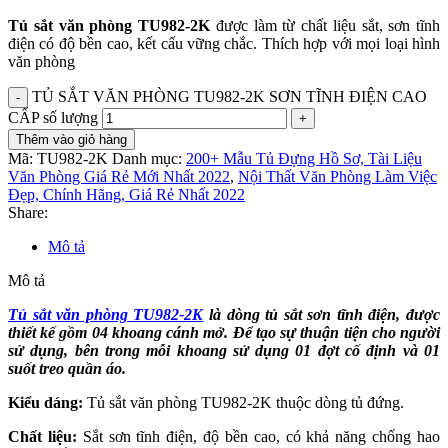
Tủ sắt văn phòng TU982-2K
được làm từ chất liệu sắt, sơn tĩnh
điện có độ bền cao, kết cấu vững chắc. Thích hợp với mọi loại hình
văn phòng
TỦ SẮT VĂN PHÒNG TU982-2K SƠN TĨNH ĐIỆN CAO
CẤP số lượng
Thêm vào giỏ hàng
Mã:
TU982-2K
Danh mục:
200+ Mẫu Tủ Đựng Hồ Sơ, Tài Liệu
Văn Phòng Giá Rẻ Mới Nhất 2022
,
Nội Thất Văn Phòng Làm Việc
Đẹp, Chính Hãng, Giá Rẻ Nhất 2022
Share:
Mô tả
Mô tả
Tủ sắt văn phòng TU982-2K
là dòng tủ sắt sơn tĩnh điện, được
thiết kế gồm 04 khoang cánh mở. Để tạo sự thuận tiện cho người
sử dụng, bên trong mỗi khoang sử dụng 01 đợt cố định và 01
suốt treo quần áo.
Kiểu dáng:
Tủ sắt văn phòng TU982-2K thuộc dòng tủ đứng.
Chất liệu:
Sắt sơn tĩnh điện, độ bền cao, có khả năng chống hao