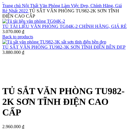
Trang chủ
Nội Thất Văn Phòng Làm Việc Đẹp, Chính Hãng, Giá
Rẻ Nhất 2022
TỦ SẮT VĂN PHÒNG TU982-2K SƠN TĨNH
ĐIỆN CAO CẤP
TỦ TÀI LIỆU VĂN PHÒNG TG04K-2 CHÍNH HÃNG, GIÁ RẺ
3.070.000
₫
Back to products
TỦ SẮT VĂN PHÒNG TU982-3K SƠN TĨNH ĐIỆN BỀN ĐẸP
3.880.000
₫
Click to enlarge
TỦ SẮT VĂN PHÒNG TU982-
2K SƠN TĨNH ĐIỆN CAO
CẤP
2.960.000
₫