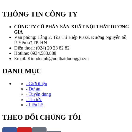
THÔNG TIN CÔNG TY
CÔNG TY CỔ PHẦN SẢN XUẤT NỘI THẤT DƯƠNG
GIA
Văn phòng: Tầng 2, Tòa Tứ Hiệp Plaza, Đường Nguyễn bồ,
P. Yên sở,TP. HN
Điện thoại: (024) 20 23 82 82
Hotline: 0934.583.888
Email: Kinhdoanh@noithatduonggia.vn
DANH MỤC
- Giới thiệu
- Dự án
- Tuyển dụng
- Tin tức
- Liên hệ
THEO DÕI CHÚNG TÔI