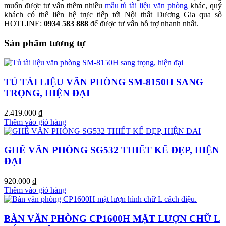
muốn được tư vấn thêm nhiều
mẫu tủ tài liệu văn phòng
khác, quý
khách có thể liên hệ trực tiếp tới Nội thất Dương Gia qua số
HOTLINE:
0934 583 888
để được tư vấn hỗ trợ nhanh nhất.
Sản phẩm tương tự
TỦ TÀI LIỆU VĂN PHÒNG SM-8150H SANG
TRỌNG, HIỆN ĐẠI
2.419.000
₫
Thêm vào giỏ hàng
GHẾ VĂN PHÒNG SG532 THIẾT KẾ ĐẸP, HIỆN
ĐẠI
920.000
₫
Thêm vào giỏ hàng
BÀN VĂN PHÒNG CP1600H MẶT LƯỢN CHỮ L