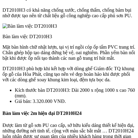
DT2010H3 có khả năng chống xước, chống thấm, chống bám bụi
nhờ được tạo nên từ chất liệu gỗ công nghiệp cao cấp phủ sơn PU.
Bàn làm việc DT2010H3
Mặt bàn hình chữ nhật lượn, tại vị trí ngồi cóp ốp tấm PVC trang trí.
Chân ghép hộp tạo dáng đứng bệ vệ, oai nghiêm. Phần yếm bàn nổi
bật khi được ốp nổi tạo thành các nan gỗ trang trí hút mắt.
DT2010H3 phù hợp khi kết hợp với dòng ghế Giám đốc TQ khung
ốp gỗ của Hòa Phát, cũng tạo nên vẻ đẹp hoàn hảo khi được phối
với các dòng ghế xoay khung kim loại, đệm tựa bọc da.
Kích thước bàn DT2010H3: Dài 2000 x rộng 1000 x cao 760
(mm).
Giá bán: 3.320.000 VNĐ.
Bàn làm việc 2m hiện đại DT2010H24
Được làm từ gỗ sơn PU cao cấp, sở hữu kiểu dáng thiết kế hiện đại,
những đường nét tinh tế, cộng với màu sắc bắt mắt … DT2010H24
luôn nhận được sự quan tâm của nhiều khách hàng trong thời gian