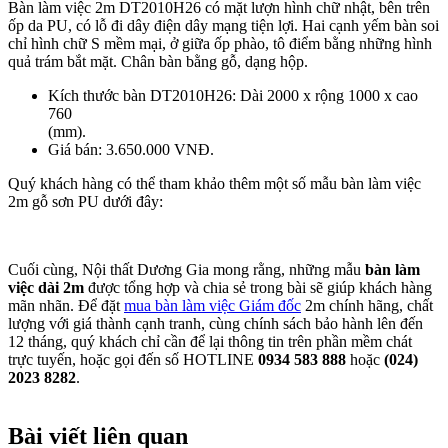
Bàn làm việc 2m DT2010H26 có mặt lượn hình chữ nhật, bên trên
ốp da PU, có lỗ đi dây điện dây mạng tiện lợi. Hai cạnh yếm bàn soi
chỉ hình chữ S mềm mại, ở giữa ốp phào, tô điểm bằng những hình
quả trám bắt mặt. Chân bàn bằng gỗ, dạng hộp.
Kích thước bàn DT2010H26: Dài 2000 x rộng 1000 x cao
760
(mm).
Giá bán: 3.650.000 VNĐ.
Quý khách hàng có thể tham khảo thêm một số mẫu bàn làm việc
2m gỗ sơn PU dưới đây:
Cuối cùng, Nội thất Dương Gia mong rằng, những mẫu
bàn làm
việc dài 2m
được tổng hợp và chia sẻ trong bài sẽ giúp khách hàng
mãn nhãn. Để đặt
mua bàn làm việc Giám đốc
2m chính hãng, chất
lượng với giá thành cạnh tranh, cùng chính sách bảo hành lên đến
12 tháng, quý khách chỉ cần để lại thông tin trên phần mềm chát
trực tuyến, hoặc gọi đến số HOTLINE
0934 583 888
hoặc
(024)
2023 8282
.
Bài viết liên quan