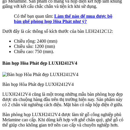
gỗ Melamine. Sản phẩm có máng và hộp điện kết hợp làm khung
giằng với kết cấu chắc chắn và tiện ích khi sử dụng.
Có thể bạn quan tâm:
Làm thế nào để mua được bộ
bàn ghế phòng họp Hòa Phát như ý?
Dưới đây là các thông số kích thước của bàn LEH2412C12:
Chiều rộng: 2400 (mm)
Chiều sâu: 1200 (mm)
Chiều cao: 750 (mm).
Bàn họp Hòa Phát đẹp LUXH2412V4
Bàn họp Hòa Phát đẹp LUXH2412V4
LUXH2412V4 cũng là một trong những mẫu bàn phòng họp đẹp
được ưa chuộng hàng đầu trên thị trường hiện nay. Sản phẩm này
có 2 chân vát nghiêng cách điệu. Mặt bàn có nắp hộp điện ở giữa.
Bàn phòng họp LUXH2412V4 được làm từ gỗ công nghiệp phủ
Melamine cao cấp. Khi dùng kết hợp với ghế chân quỳ, ghế gỗ có
thể giúp cho không gian trở nên cao cấp và chuyên nghiệp hơn.