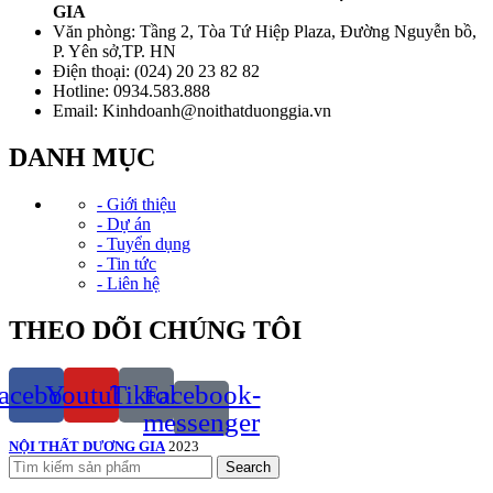
GIA
Văn phòng: Tầng 2, Tòa Tứ Hiệp Plaza, Đường Nguyễn bồ,
P. Yên sở,TP. HN
Điện thoại: (024) 20 23 82 82
Hotline: 0934.583.888
Email: Kinhdoanh@noithatduonggia.vn
DANH MỤC
- Giới thiệu
- Dự án
- Tuyển dụng
- Tin tức
- Liên hệ
THEO DÕI CHÚNG TÔI
acebook
Youtube
Tiktok
Facebook-
messenger
NỘI THẤT DƯƠNG GIA
2023
Search