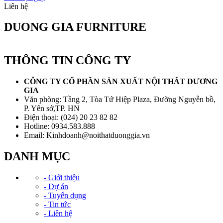
Liên hệ
DUONG GIA FURNITURE
THÔNG TIN CÔNG TY
CÔNG TY CỔ PHẦN SẢN XUẤT NỘI THẤT DƯƠNG
GIA
Văn phòng: Tầng 2, Tòa Tứ Hiệp Plaza, Đường Nguyễn bồ,
P. Yên sở,TP. HN
Điện thoại: (024) 20 23 82 82
Hotline: 0934.583.888
Email: Kinhdoanh@noithatduonggia.vn
DANH MỤC
- Giới thiệu
- Dự án
- Tuyển dụng
- Tin tức
- Liên hệ