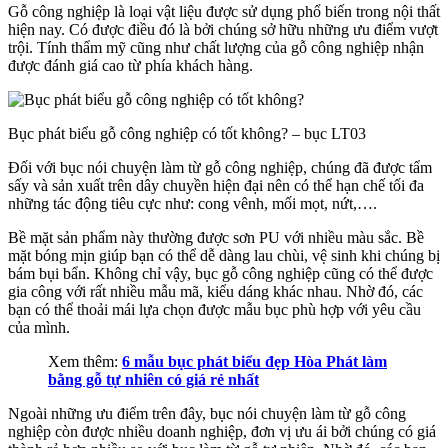
Gỗ công nghiệp là loại vật liệu được sử dụng phổ biến trong nội thất
hiện nay. Có được điều đó là bởi chúng sở hữu những ưu điểm vượt
trội. Tính thẩm mỹ cũng như chất lượng của gỗ công nghiệp nhận
được đánh giá cao từ phía khách hàng.
Bục phát biểu gỗ công nghiệp có tốt không? – bục LT03
Đối với bục nói chuyện làm từ gỗ công nghiệp, chúng đã được tẩm
sấy và sản xuất trên dây chuyền hiện đại nên có thể hạn chế tối đa
những tác động tiêu cực như: cong vênh, mối mọt, nứt,….
Bề mặt sản phẩm này thường được sơn PU với nhiều màu sắc. Bề
mặt bóng mịn giúp bạn có thể dễ dàng lau chùi, vệ sinh khi chúng bị
bám bụi bẩn. Không chỉ vậy, bục gỗ công nghiệp cũng có thể được
gia công với rất nhiều mẫu mã, kiểu dáng khác nhau. Nhờ đó, các
bạn có thể thoải mái lựa chọn được mẫu bục phù hợp với yêu cầu
của mình.
Xem thêm:
6 mẫu bục phát biểu đẹp Hòa Phát làm
bằng gỗ tự nhiên có giá rẻ nhất
Ngoài những ưu điểm trên đây, bục nói chuyện làm từ gỗ công
nghiệp còn được nhiều doanh nghiệp, đơn vị ưu ái bởi chúng có giá