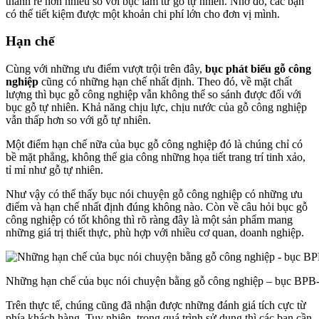
thành rẻ hơn nhiều so với bục làm từ gỗ tự nhiên. Nhờ đó, các bạn
có thể tiết kiệm được một khoản chi phí lớn cho đơn vị mình.
Hạn chế
Cùng với những ưu điểm vượt trội trên đây,
bục phát biểu gỗ công
nghiệp
cũng có những hạn chế nhất định. Theo đó, về mặt chất
lượng thì bục gỗ công nghiệp vẫn không thể so sánh được đối với
bục gỗ tự nhiên. Khả năng chịu lực, chịu nước của gỗ công nghiệp
vẫn thấp hơn so với gỗ tự nhiên.
Một điểm hạn chế nữa của bục gỗ công nghiệp đó là chúng chỉ có
bề mặt phẳng, không thể gia công những họa tiết trang trí tinh xảo,
tỉ mỉ như gỗ tự nhiên.
Như vậy có thể thấy bục nói chuyện gỗ công nghiệp có những ưu
điểm và hạn chế nhất định đúng không nào. Còn về câu hỏi bục gỗ
công nghiệp có tốt không thì rõ ràng đây là một sản phẩm mang
những giá trị thiết thực, phù hợp với nhiều cơ quan, doanh nghiệp.
Những hạn chế của bục nói chuyện bằng gỗ công nghiệp – bục BPB
Trên thực tế, chúng cũng đã nhận được những đánh giá tích cực từ
phía khách hàng. Tuy nhiên, trong quá trình sử dụng thì các bạn cần