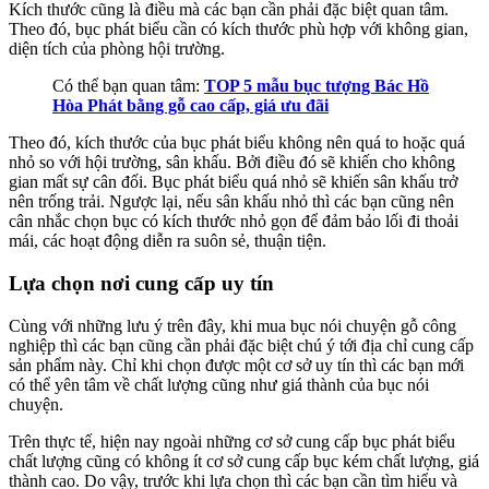
Kích thước cũng là điều mà các bạn cần phải đặc biệt quan tâm.
Theo đó, bục phát biểu cần có kích thước phù hợp với không gian,
diện tích của phòng hội trường.
Có thể bạn quan tâm:
TOP 5 mẫu bục tượng Bác Hồ
Hòa Phát bằng gỗ cao cấp, giá ưu đãi
Theo đó, kích thước của bục phát biểu không nên quá to hoặc quá
nhỏ so với hội trường, sân khấu. Bởi điều đó sẽ khiến cho không
gian mất sự cân đối. Bục phát biểu quá nhỏ sẽ khiến sân khấu trở
nên trống trải. Ngược lại, nếu sân khấu nhỏ thì các bạn cũng nên
cân nhắc chọn bục có kích thước nhỏ gọn để đảm bảo lối đi thoải
mái, các hoạt động diễn ra suôn sẻ, thuận tiện.
Lựa chọn nơi cung cấp uy tín
Cùng với những lưu ý trên đây, khi mua bục nói chuyện gỗ công
nghiệp thì các bạn cũng cần phải đặc biệt chú ý tới địa chỉ cung cấp
sản phẩm này. Chỉ khi chọn được một cơ sở uy tín thì các bạn mới
có thể yên tâm về chất lượng cũng như giá thành của bục nói
chuyện.
Trên thực tế, hiện nay ngoài những cơ sở cung cấp bục phát biểu
chất lượng cũng có không ít cơ sở cung cấp bục kém chất lượng, giá
thành cao. Do vậy, trước khi lựa chọn thì các bạn cần tìm hiểu và