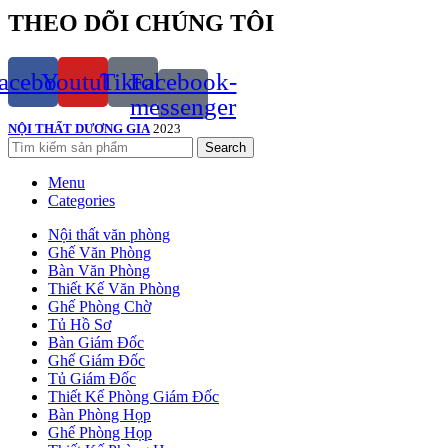
THEO DÕI CHÚNG TÔI
acebook
Youtube
Tiktok
Facebook-
messenger
NỘI THẤT DƯƠNG GIA
2023
Search
Menu
Categories
Nội thất văn phòng
Ghế Văn Phòng
Bàn Văn Phòng
Thiết Kế Văn Phòng
Ghế Phòng Chờ
Tủ Hồ Sơ
Bàn Giám Đốc
Ghế Giám Đốc
Tủ Giám Đốc
Thiết Kế Phòng Giám Đốc
Bàn Phòng Họp
Ghế Phòng Họp