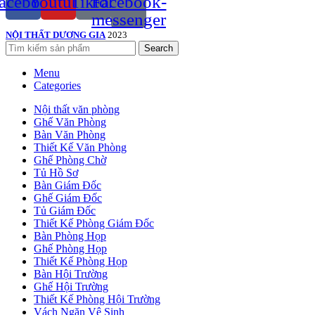
acebook
Youtube
Tiktok
Facebook-
messenger
NỘI THẤT DƯƠNG GIA
2023
Search
Menu
Categories
Nội thất văn phòng
Ghế Văn Phòng
Bàn Văn Phòng
Thiết Kế Văn Phòng
Ghế Phòng Chờ
Tủ Hồ Sơ
Bàn Giám Đốc
Ghế Giám Đốc
Tủ Giám Đốc
Thiết Kế Phòng Giám Đốc
Bàn Phòng Họp
Ghế Phòng Họp
Thiết Kế Phòng Họp
Bàn Hội Trường
Ghế Hội Trường
Thiết Kế Phòng Hội Trường
Vách Ngăn Vệ Sinh