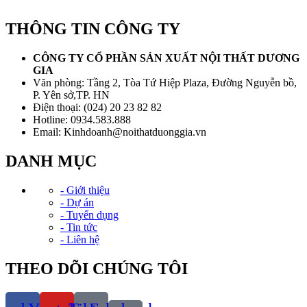
THÔNG TIN CÔNG TY
CÔNG TY CỔ PHẦN SẢN XUẤT NỘI THẤT DƯƠNG
GIA
Văn phòng: Tầng 2, Tòa Tứ Hiệp Plaza, Đường Nguyễn bồ,
P. Yên sở,TP. HN
Điện thoại: (024) 20 23 82 82
Hotline: 0934.583.888
Email: Kinhdoanh@noithatduonggia.vn
DANH MỤC
- Giới thiệu
- Dự án
- Tuyển dụng
- Tin tức
- Liên hệ
THEO DÕI CHÚNG TÔI