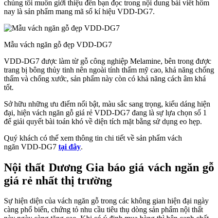
chúng tôi muốn giới thiệu đến bạn đọc trong nội dung bài viết hôm
nay là sản phẩm mang mã số kí hiệu VDD-DG7.
Mẫu vách ngăn gỗ đẹp VDD-DG7
VDD-DG7 được làm từ gỗ công nghiệp Melamine, bên trong được
trang bị bông thủy tinh nên ngoài tính thẩm mỹ cao, khả năng chống
thấm và chống xước, sản phẩm này còn có khả năng cách âm khá
tốt.
Sở hữu những ưu điểm nổi bật, màu sắc sang trọng, kiểu dáng hiện
đại, hiện vách ngăn gỗ giá rẻ VDD-DG7 đang là sự lựa chọn số 1
để giải quyết bài toán khó về diện tích mặt bằng sử dụng eo hẹp.
Quý khách có thể xem thông tin chi tiết về sản phẩm vách
ngăn VDD-DG7
tại đây
.
Nội thất Dương Gia báo giá vách ngăn gỗ
giá rẻ nhất thị trường
Sự hiện diện của vách ngăn gỗ trong các không gian hiện đại ngày
càng phổ biến, chứng tỏ nhu cầu tiêu thụ dòng sản phẩm nội thất