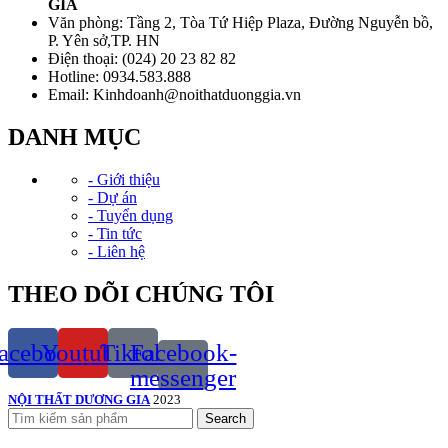
GIA
Văn phòng: Tầng 2, Tòa Tứ Hiệp Plaza, Đường Nguyễn bồ,
P. Yên sở,TP. HN
Điện thoại: (024) 20 23 82 82
Hotline: 0934.583.888
Email: Kinhdoanh@noithatduonggia.vn
DANH MỤC
- Giới thiệu
- Dự án
- Tuyển dụng
- Tin tức
- Liên hệ
THEO DÕI CHÚNG TÔI
acebook
Youtube
Tiktok
Facebook-
messenger
NỘI THẤT DƯƠNG GIA
2023
Search