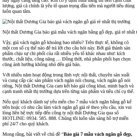
này ngày càng tăng cao. Khi có ý định mua hàng thì bên cạnh chất
lượng, giá cả chính là yếu tố quan trọng đầu tiên mà người tiêu dùng
luôn quan tâm.
Nội thất Dương Gia báo giá mẫu vách ngăn bằng gỗ đẹp, giá rẻ nhất t
Vậy, giá vách ngăn gỗ khoảng bao nhiêu? Trên thực tế, không có
một con số cụ thể nào để trả lời cho câu hỏi này. Bởi giá thành sản
phẩm chịu sự chi phối của rất nhiều yếu tố khác nhau như: kích
thước, chất liệu, công năng … Đồng thời, nhà phân phối bạn chọn
cũng ảnh hưởng không nhỏ đến giá bán.
Với nhiều năm hoạt động trong lĩnh vực nội thất, chuyên sản xuất
và cung cấp các sản phẩm vách ngăn nói chung, vách ngăn gỗ nói
riêng, Nội thất Dương Gia cam kết báo giá công khai, minh bạch và
cạnh tranh nhất thị trường dựa trên từng sản phẩm và tiêu chí cụ thể.
Nếu quý khách dành sự yêu mến cho 7 mẫu vách ngăn bằng gỗ kể
trên hoặc có nhu cầu làm vách ngăn gỗ giá rẻ theo yêu cầu, xin vui
lòng liên hệ trực tiếp đến công ty nội thất Dương Gia qua số
HOTLINE: 0934. 585. 888. Chúng tôi luôn sẵn sàng hỗ trợ miễn
phí 24/7 cho quý khách.
Mong rằng, bài viết về chủ đề “
Báo giá 7 mẫu vách ngăn gỗ đẹp,