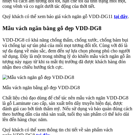
nhiệt và cách âm tương đối tốt, hạn chế tối đa tình trạng mối mọt,
cong vênh và co ngót dưới tác động của thời tiết.
Quý khách có thể xem báo giá vách ngăn gỗ VDD-DG11
tại đây
.
Mẫu vách ngăn bằng gỗ đẹp VDD-DG8
VDD-DG8 có khả năng chống thấm, chống xước, chống bám bụi
và chống lại sự tàn phá của mối mọt tương đối tốt. Cùng với đó là
sự đa dạng về màu sắc, đem đến sự lựa chọn phong phú cho người
sử dụng. Đây là một trong những lý do khiến mẫu vách ngăn gỗ ấn
tượng này ngay từ khi ra mắt thị trường đã được khách hàng đón
nhận theo chiều hướng tích cực.
Mẫu vách ngăn bằng gỗ đẹp VDD-DG8
Chất liệu chủ đạo dùng để chế tác nên mẫu vách ngăn VDD-DG8
là gỗ Laminate cao cấp, sản xuất trên dây truyền hiện đại, được
đánh giá cao bởi tính thẩm mỹ. Nếu sử dụng và bảo quản đúng cách
theo hướng dẫn của nhà sản xuất, tuổi thọ sản phẩm có thể kéo dài
lên đến hàng chục năm.
Quý khách có thể xem thông tin chi tiết về sản phẩm vách