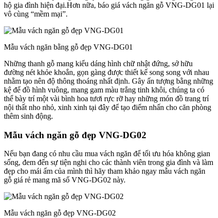
hộ gia đình hiện đại.Hơn nữa, báo giá vách ngăn gỗ VNG-DG01 lại
vô cùng “mềm mại”.
Mẫu vách ngăn bằng gỗ đẹp VNG-DG01
Những thanh gỗ mang kiểu dáng hình chữ nhật đứng, sở hữu
đường nét khỏe khoắn, gọn gàng được thiết kế song song với nhau
nhằm tạo nên độ thông thoáng nhất định. Gây ấn tượng bằng những
kệ để đồ hình vuông, mang gam màu trắng tinh khôi, chúng ta có
thể bày trí một vài bình hoa tươi rực rỡ hay những món đồ trang trí
nội thất nho nhỏ, xinh xinh tại đây để tạo điểm nhấn cho căn phòng
thêm sinh động.
Mẫu vách ngăn gỗ đẹp VNG-DG02
Nếu bạn đang có nhu cầu mua vách ngăn để tối ưu hóa không gian
sống, đem đến sự tiện nghi cho các thành viên trong gia đình và làm
đẹp cho mái ấm của mình thì hãy tham khảo ngay mẫu vách ngăn
gỗ giá rẻ mang mã số VNG-DG02 này.
Mẫu vách ngăn gỗ đẹp VNG-DG02