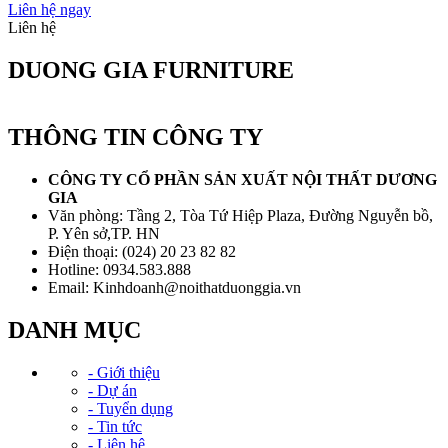
Liên hệ ngay
Liên hệ
DUONG GIA FURNITURE
THÔNG TIN CÔNG TY
CÔNG TY CỔ PHẦN SẢN XUẤT NỘI THẤT DƯƠNG
GIA
Văn phòng: Tầng 2, Tòa Tứ Hiệp Plaza, Đường Nguyễn bồ,
P. Yên sở,TP. HN
Điện thoại: (024) 20 23 82 82
Hotline: 0934.583.888
Email: Kinhdoanh@noithatduonggia.vn
DANH MỤC
- Giới thiệu
- Dự án
- Tuyển dụng
- Tin tức
- Liên hệ