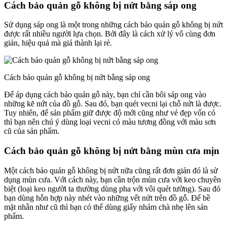
Cách bảo quản gỗ không bị nứt bằng sáp ong
Sử dụng sáp ong là một trong những cách bảo quản gỗ không bị nứt
được rất nhiều người lựa chọn. Bởi đây là cách xử lý vô cùng đơn
giản, hiệu quả mà giá thành lại rẻ.
Cách bảo quản gỗ không bị nứt bằng sáp ong
Để áp dụng cách bảo quản gỗ này, bạn chỉ cần bôi sáp ong vào
những kẽ nứt của đồ gỗ. Sau đó, bạn quét vecni lại chỗ nứt là được.
Tuy nhiên, để sản phẩm giữ được độ mới cũng như vẻ đẹp vốn có
thì bạn nên chú ý dùng loại vecni có màu tương đồng với màu sơn
cũ của sản phẩm.
Cách bảo quản gỗ không bị nứt bằng mùn cưa mịn
Một cách bảo quản gỗ không bị nứt nữa cũng rất đơn giản đó là sử
dụng mùn cưa. Với cách này, bạn cần trộn mùn cưa với keo chuyên
biệt (loại keo người ta thường dùng pha với vôi quét tường). Sau đó
bạn dùng hỗn hợp này nhét vào những vết nứt trên đồ gỗ. Để bề
mặt nhẵn như cũ thì bạn có thể dùng giấy nhám chà nhẹ lên sản
phẩm.