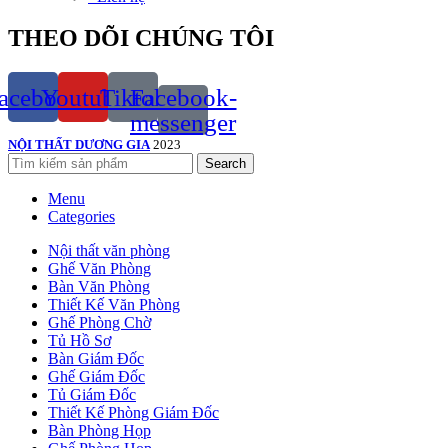
THEO DÕI CHÚNG TÔI
acebook
Youtube
Tiktok
Facebook-
messenger
NỘI THẤT DƯƠNG GIA
2023
Search
Menu
Categories
Nội thất văn phòng
Ghế Văn Phòng
Bàn Văn Phòng
Thiết Kế Văn Phòng
Ghế Phòng Chờ
Tủ Hồ Sơ
Bàn Giám Đốc
Ghế Giám Đốc
Tủ Giám Đốc
Thiết Kế Phòng Giám Đốc
Bàn Phòng Họp