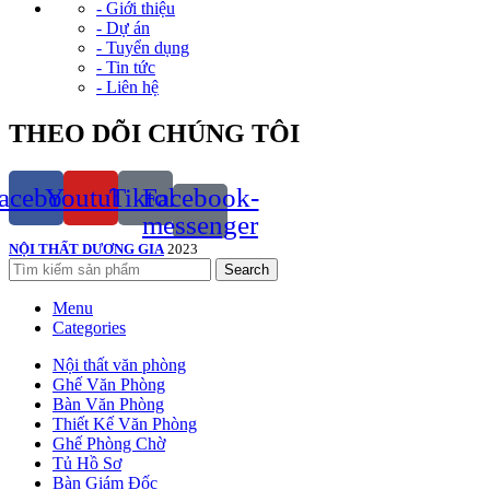
- Giới thiệu
- Dự án
- Tuyển dụng
- Tin tức
- Liên hệ
THEO DÕI CHÚNG TÔI
acebook
Youtube
Tiktok
Facebook-
messenger
NỘI THẤT DƯƠNG GIA
2023
Search
Menu
Categories
Nội thất văn phòng
Ghế Văn Phòng
Bàn Văn Phòng
Thiết Kế Văn Phòng
Ghế Phòng Chờ
Tủ Hồ Sơ
Bàn Giám Đốc