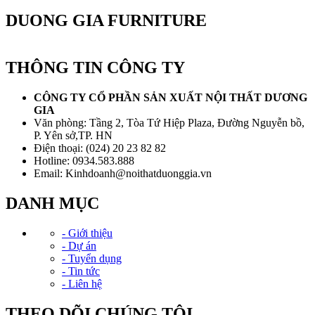
DUONG GIA FURNITURE
THÔNG TIN CÔNG TY
CÔNG TY CỔ PHẦN SẢN XUẤT NỘI THẤT DƯƠNG
GIA
Văn phòng: Tầng 2, Tòa Tứ Hiệp Plaza, Đường Nguyễn bồ,
P. Yên sở,TP. HN
Điện thoại: (024) 20 23 82 82
Hotline: 0934.583.888
Email: Kinhdoanh@noithatduonggia.vn
DANH MỤC
- Giới thiệu
- Dự án
- Tuyển dụng
- Tin tức
- Liên hệ
THEO DÕI CHÚNG TÔI