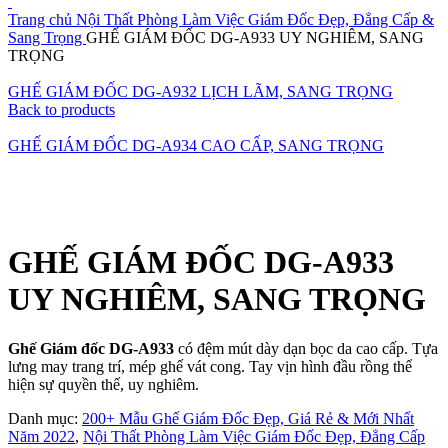
Trang chủ
Nội Thất Phòng Làm Việc Giám Đốc Đẹp, Đẳng Cấp &
Sang Trọng
GHẾ GIÁM ĐỐC DG-A933 UY NGHIÊM, SANG
TRỌNG
GHẾ GIÁM ĐỐC DG-A932 LỊCH LÃM, SANG TRỌNG
Back to products
GHẾ GIÁM ĐỐC DG-A934 CAO CẤP, SANG TRỌNG
Click to enlarge
GHẾ GIÁM ĐỐC DG-A933
UY NGHIÊM, SANG TRỌNG
Ghế Giám đốc DG-A933
có đệm mút dày dạn bọc da cao cấp. Tựa
lưng may trang trí, mép ghế vát cong. Tay vịn hình đầu rồng thể
hiện sự quyền thế, uy nghiêm.
Danh mục:
200+ Mẫu Ghế Giám Đốc Đẹp, Giá Rẻ & Mới Nhất
Năm 2022
,
Nội Thất Phòng Làm Việc Giám Đốc Đẹp, Đẳng Cấp