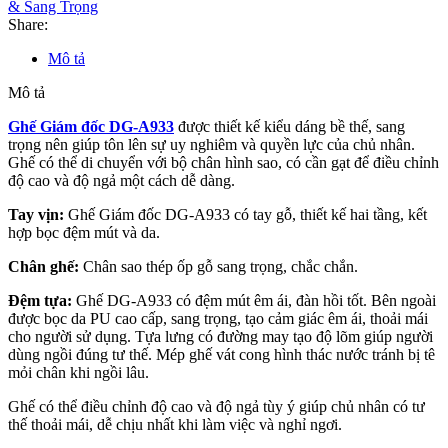
& Sang Trọng
Share:
Mô tả
Mô tả
Ghế Giám đốc DG-A933
được thiết kế kiểu dáng bề thế, sang
trọng nên giúp tôn lên sự uy nghiêm và quyền lực của chủ nhân.
Ghế có thể di chuyển với bộ chân hình sao, có cần gạt để điều chỉnh
độ cao và độ ngả một cách dễ dàng.
Tay vịn:
Ghế Giám đốc DG-A933 có tay gỗ, thiết kế hai tầng, kết
hợp bọc đệm mút và da.
Chân ghế:
Chân sao thép ốp gỗ sang trọng, chắc chắn.
Đệm tựa:
Ghế DG-A933 có đệm mút êm ái, đàn hồi tốt. Bên ngoài
được bọc da PU cao cấp, sang trọng, tạo cảm giác êm ái, thoải mái
cho người sử dụng. Tựa lưng có đường may tạo độ lõm giúp người
dùng ngồi đúng tư thế. Mép ghế vát cong hình thác nước tránh bị tê
mỏi chân khi ngồi lâu.
Ghế có thể điều chỉnh độ cao và độ ngả tùy ý giúp chủ nhân có tư
thế thoải mái, dễ chịu nhất khi làm việc và nghỉ ngơi.