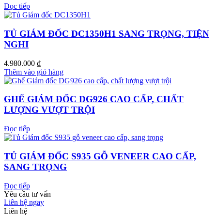
Đọc tiếp
TỦ GIÁM ĐỐC DC1350H1 SANG TRỌNG, TIỆN
NGHI
4.980.000
₫
Thêm vào giỏ hàng
GHẾ GIÁM ĐỐC DG926 CAO CẤP, CHẤT
LƯỢNG VƯỢT TRỘI
Đọc tiếp
TỦ GIÁM ĐỐC S935 GỖ VENEER CAO CẤP,
SANG TRỌNG
Đọc tiếp
Yêu cầu tư vấn
Liên hệ ngay
Liên hệ