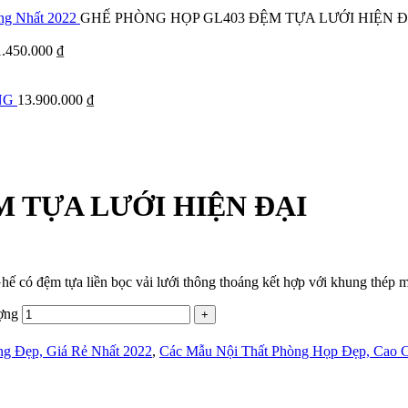
ng Nhất 2022
GHẾ PHÒNG HỌP GL403 ĐỆM TỰA LƯỚI HIỆN Đ
1.450.000
₫
NG
13.900.000
₫
 TỰA LƯỚI HIỆN ĐẠI
 Ghế có đệm tựa liền bọc vải lưới thông thoáng kết hợp với khung thép 
ợng
g Đẹp, Giá Rẻ Nhất 2022
,
Các Mẫu Nội Thất Phòng Họp Đẹp, Cao C