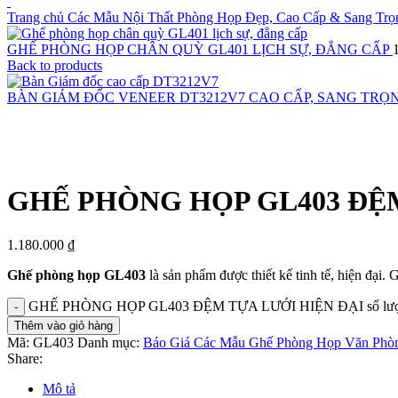
Trang chủ
Các Mẫu Nội Thất Phòng Họp Đẹp, Cao Cấp & Sang Trọ
GHẾ PHÒNG HỌP CHÂN QUỲ GL401 LỊCH SỰ, ĐẲNG CẤP
Back to products
BÀN GIÁM ĐỐC VENEER DT3212V7 CAO CẤP, SANG TRỌ
Click to enlarge
GHẾ PHÒNG HỌP GL403 ĐỆM
1.180.000
₫
Ghế phòng họp GL403
là sản phẩm được thiết kế tinh tế, hiện đại.
GHẾ PHÒNG HỌP GL403 ĐỆM TỰA LƯỚI HIỆN ĐẠI số lư
Thêm vào giỏ hàng
Mã:
GL403
Danh mục:
Báo Giá Các Mẫu Ghế Phòng Họp Văn Phòn
Share:
Mô tả