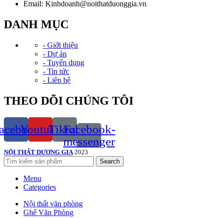
Email: Kinhdoanh@noithatduonggia.vn
DANH MỤC
- Giới thiệu
- Dự án
- Tuyển dụng
- Tin tức
- Liên hệ
THEO DÕI CHÚNG TÔI
acebook
Youtube
Tiktok
Facebook-
messenger
NỘI THẤT DƯƠNG GIA
2023
Search
Menu
Categories
Nội thất văn phòng
Ghế Văn Phòng