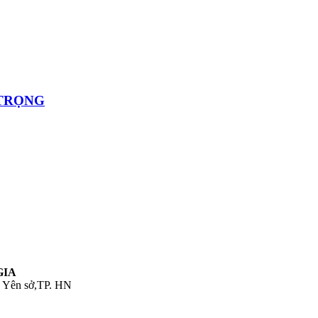
 TRỌNG
GIA
. Yên sở,TP. HN