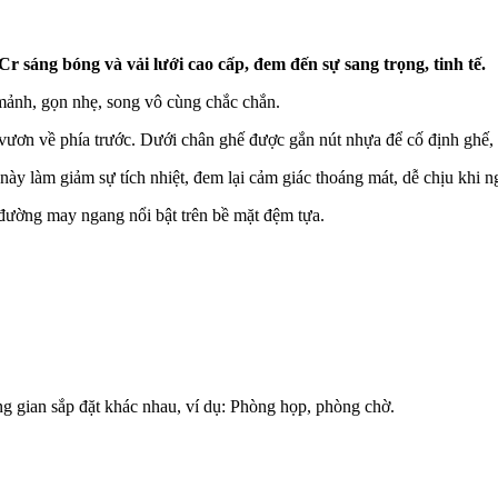
Cr sáng bóng và vải lưới cao cấp, đem đến sự sang trọng, tinh tế.
mảnh, gọn nhẹ, song vô cùng chắc chắn.
 vươn về phía trước. Dưới chân ghế được gắn nút nhựa để cố định ghế, 
ày làm giảm sự tích nhiệt, đem lại cảm giác thoáng mát, dễ chịu khi ng
 đường may ngang nổi bật trên bề mặt đệm tựa.
g gian sắp đặt khác nhau, ví dụ: Phòng họp, phòng chờ.