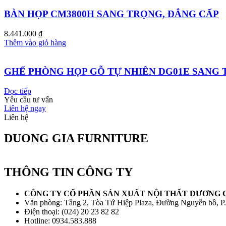
BÀN HỌP CM3800H SANG TRỌNG, ĐẲNG CẤP
8.441.000
₫
Thêm vào giỏ hàng
GHẾ PHÒNG HỌP GỖ TỰ NHIÊN DG01E SANG
Đọc tiếp
Yêu cầu tư vấn
Liên hệ ngay
Liên hệ
DUONG GIA FURNITURE
THÔNG TIN CÔNG TY
CÔNG TY CỔ PHẦN SẢN XUẤT NỘI THẤT DƯƠNG 
Văn phòng: Tầng 2, Tòa Tứ Hiệp Plaza, Đường Nguyễn bồ, P
Điện thoại: (024) 20 23 82 82
Hotline: 0934.583.888