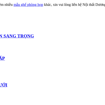
hêm nhiều
mẫu ghế phòng họp
khác, xin vui lòng liên hệ Nội thất Dươ
ỊN SANG TRỌNG
ẤP
ƯỚI