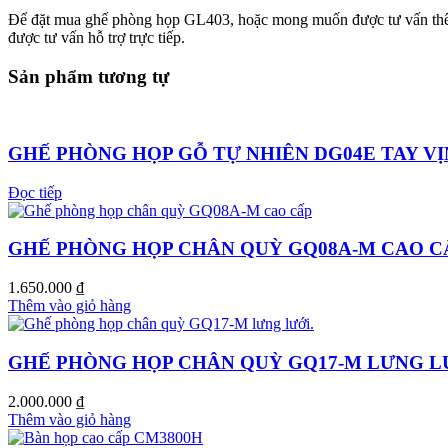
Để đặt mua ghế phòng họp GL403, hoặc mong muốn được tư vấn t
được tư vấn hỗ trợ trực tiếp.
Sản phẩm tương tự
GHẾ PHÒNG HỌP GỖ TỰ NHIÊN DG04E TAY V
Đọc tiếp
GHẾ PHÒNG HỌP CHÂN QUỲ GQ08A-M CAO C
1.650.000
₫
Thêm vào giỏ hàng
GHẾ PHÒNG HỌP CHÂN QUỲ GQ17-M LƯNG L
2.000.000
₫
Thêm vào giỏ hàng