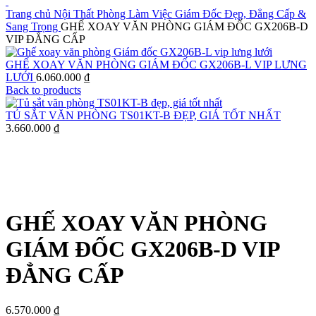
Trang chủ
Nội Thất Phòng Làm Việc Giám Đốc Đẹp, Đẳng Cấp &
Sang Trọng
GHẾ XOAY VĂN PHÒNG GIÁM ĐỐC GX206B-D
VIP ĐẲNG CẤP
GHẾ XOAY VĂN PHÒNG GIÁM ĐỐC GX206B-L VIP LƯNG
LƯỚI
6.060.000
₫
Back to products
TỦ SẮT VĂN PHÒNG TS01KT-B ĐẸP, GIÁ TỐT NHẤT
3.660.000
₫
Click to enlarge
GHẾ XOAY VĂN PHÒNG
GIÁM ĐỐC GX206B-D VIP
ĐẲNG CẤP
6.570.000
₫