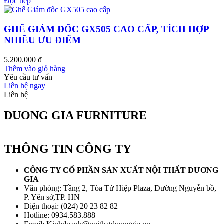
Đọc tiếp
GHẾ GIÁM ĐỐC GX505 CAO CẤP, TÍCH HỢP
NHIỀU ƯU ĐIỂM
5.200.000
₫
Thêm vào giỏ hàng
Yêu cầu tư vấn
Liên hệ ngay
Liên hệ
DUONG GIA FURNITURE
THÔNG TIN CÔNG TY
CÔNG TY CỔ PHẦN SẢN XUẤT NỘI THẤT DƯƠNG
GIA
Văn phòng: Tầng 2, Tòa Tứ Hiệp Plaza, Đường Nguyễn bồ,
P. Yên sở,TP. HN
Điện thoại: (024) 20 23 82 82
Hotline: 0934.583.888