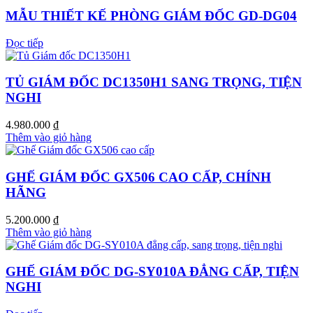
MẪU THIẾT KẾ PHÒNG GIÁM ĐỐC GD-DG04
Đọc tiếp
TỦ GIÁM ĐỐC DC1350H1 SANG TRỌNG, TIỆN
NGHI
4.980.000
₫
Thêm vào giỏ hàng
GHẾ GIÁM ĐỐC GX506 CAO CẤP, CHÍNH
HÃNG
5.200.000
₫
Thêm vào giỏ hàng
GHẾ GIÁM ĐỐC DG-SY010A ĐẲNG CẤP, TIỆN
NGHI