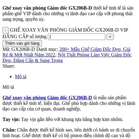
Ghế xoay văn phòng Giám đốc GX206B-D
thiết kế tinh tế là sản
phẩm ghế VIP dành cho những vị lãnh đạo cao cấp với phong thái
sang trọng, quyền uy.
GHẾ XOAY VĂN PHÒNG GIÁM ĐỐC GX206B-D VIP
ĐẲNG CẤP số lượng
Thêm vào giỏ hàng
Mã:
GX206B-D
Danh mục:
200+ Mẫu Ghế Giám Đốc Đẹp, Giá
Rẻ & Mới Nhất Năm 2022
,
Nội Thất Phòng Làm Việc Giám Đốc
Đẹp, Đẳng Cấp & Sang Trọng
Share:
Mô tả
Mô tả
Ghế xoay văn phòng Giám đốc GX206B-D
là mẫu sản phẩm
được thiết kế tinh tế, hiện đại. Ghế phù hợp dành cho những vị lãnh
đạo cao cấp của cơ quan, doanh nghiệp.
Tay vịn:
Tay vịn gắn liền với khung tựa bằng hợp kim nhôm.
Chân:
Chân được thiết kế hình sao, bên dưới có bánh xe di chuyển
linh hoạt. Ghế được thiết kế có bộ piston điều chỉnh độ cao và độ