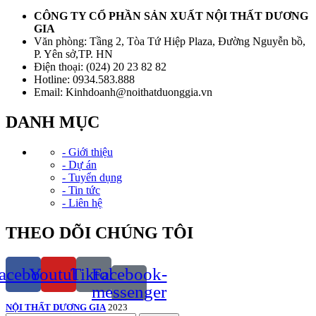
CÔNG TY CỔ PHẦN SẢN XUẤT NỘI THẤT DƯƠNG
GIA
Văn phòng: Tầng 2, Tòa Tứ Hiệp Plaza, Đường Nguyễn bồ,
P. Yên sở,TP. HN
Điện thoại: (024) 20 23 82 82
Hotline: 0934.583.888
Email: Kinhdoanh@noithatduonggia.vn
DANH MỤC
- Giới thiệu
- Dự án
- Tuyển dụng
- Tin tức
- Liên hệ
THEO DÕI CHÚNG TÔI
acebook
Youtube
Tiktok
Facebook-
messenger
NỘI THẤT DƯƠNG GIA
2023