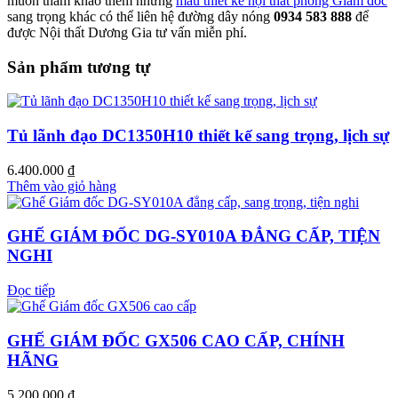
muốn tham khảo thêm những
mẫu thiết kế nội thất phòng Giám đốc
sang trọng khác có thể liên hệ đường dây nóng
0934 583 888
để
được Nội thất Dương Gia tư vấn miễn phí.
Sản phẩm tương tự
Tủ lãnh đạo DC1350H10 thiết kế sang trọng, lịch sự
6.400.000
₫
Thêm vào giỏ hàng
GHẾ GIÁM ĐỐC DG-SY010A ĐẲNG CẤP, TIỆN
NGHI
Đọc tiếp
GHẾ GIÁM ĐỐC GX506 CAO CẤP, CHÍNH
HÃNG
5.200.000
₫