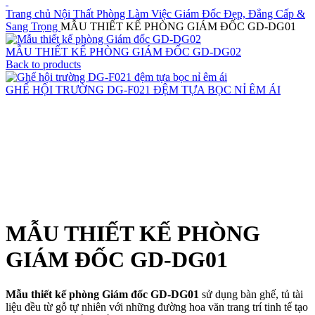
Trang chủ
Nội Thất Phòng Làm Việc Giám Đốc Đẹp, Đẳng Cấp &
Sang Trọng
MẪU THIẾT KẾ PHÒNG GIÁM ĐỐC GD-DG01
MẪU THIẾT KẾ PHÒNG GIÁM ĐỐC GD-DG02
Back to products
GHẾ HỘI TRƯỜNG DG-F021 ĐỆM TỰA BỌC NỈ ÊM ÁI
Click to enlarge
MẪU THIẾT KẾ PHÒNG
GIÁM ĐỐC GD-DG01
Mẫu thiết kế phòng Giám đốc GD-DG01
sử dụng bàn ghế, tủ tài
liệu đều từ gỗ tự nhiên với những đường hoa văn trang trí tinh tế tạo