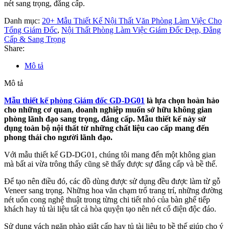
nét sang trọng, đẳng cấp.
Danh mục:
20+ Mẫu Thiết Kế Nội Thất Văn Phòng Làm Việc Cho
Tổng Giám Đốc
,
Nội Thất Phòng Làm Việc Giám Đốc Đẹp, Đẳng
Cấp & Sang Trọng
Share:
Mô tả
Mô tả
Mẫu thiết kế phòng Giám đốc GD-DG01
là lựa chọn hoàn hảo
cho những cơ quan, doanh nghiệp muốn sở hữu không gian
phòng lãnh đạo sang trọng, đẳng cấp. Mẫu thiết kế này sử
dụng toàn bộ nội thất từ những chất liệu cao cấp mang đến
phong thái cho người lãnh đạo.
Với mẫu thiết kế GD-DG01, chúng tôi mang đến một không gian
mà bất ai vừa trông thấy cũng sẽ thấy được sự đẳng cấp và bề thế.
Để tạo nên điều đó, các đồ dùng được sử dụng đều được làm từ gỗ
Veneer sang trọng. Những hoa văn chạm trổ trang trí, những đường
nét uốn cong nghệ thuật trong từng chi tiết nhỏ của bàn ghế tiếp
khách hay tủ tài liệu tất cả hòa quyện tạo nên nét cổ điện độc đáo.
Sử dụng vách ngăn phào giật cấp hay tủ tài liệu to bề thế giúp cho ý