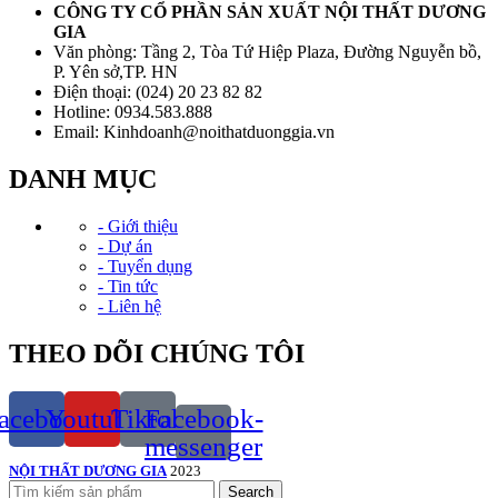
CÔNG TY CỔ PHẦN SẢN XUẤT NỘI THẤT DƯƠNG
GIA
Văn phòng: Tầng 2, Tòa Tứ Hiệp Plaza, Đường Nguyễn bồ,
P. Yên sở,TP. HN
Điện thoại: (024) 20 23 82 82
Hotline: 0934.583.888
Email: Kinhdoanh@noithatduonggia.vn
DANH MỤC
- Giới thiệu
- Dự án
- Tuyển dụng
- Tin tức
- Liên hệ
THEO DÕI CHÚNG TÔI
acebook
Youtube
Tiktok
Facebook-
messenger
NỘI THẤT DƯƠNG GIA
2023
Search