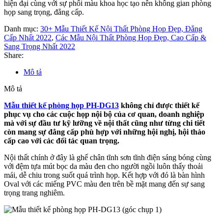
hiện đại cùng với sự phối màu khoa học tạo nên không gian phòng
họp sang trọng, đẳng cấp.
Danh mục:
30+ Mẫu Thiết Kế Nội Thất Phòng Họp Đẹp, Đẳng
Cấp Nhất 2022
,
Các Mẫu Nội Thất Phòng Họp Đẹp, Cao Cấp &
Sang Trọng Nhất 2022
Share:
Mô tả
Mô tả
Mẫu thiết kế phòng họp PH-DG13
không chỉ được thiết kế
phục vụ cho các cuộc họp nội bộ của cơ quan, doanh nghiệp
mà với sự đầu tư kỹ lưỡng về nội thất cũng như từng chi tiết
còn mang sự đẳng cấp phù hợp với những hội nghị, hội thảo
cấp cao với các đối tác quan trọng.
Nội thất chính ở đây là ghế chân tĩnh sơn tĩnh điện sáng bóng cùng
với đệm tựa mút bọc da màu đen cho người ngồi luôn thấy thoải
mái, dễ chiu trong suốt quá trình họp. Kết hợp với đó là bàn hình
Oval với các miếng PVC màu đen trên bề mặt mang đến sự sang
trọng trang nghiêm.