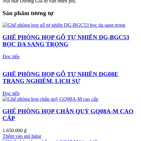
Nội thất Dương Gia tư vấn miễn phí.
Sản phẩm tương tự
GHẾ PHÒNG HỌP GỖ TỰ NHIÊN DG-BGC53
BỌC DA SANG TRỌNG
Đọc tiếp
GHẾ PHÒNG HỌP GỖ TỰ NHIÊN DG08E
TRANG NGHIÊM, LỊCH SỰ
Đọc tiếp
GHẾ PHÒNG HỌP CHÂN QUỲ GQ08A-M CAO
CẤP
1.650.000
₫
Thêm vào giỏ hàng