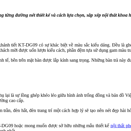
rong từng đường nét thiết kế và cách lựa chọn, sắp xếp nội thất khoa 
 khánh tiết KT-DG09 có sự khác biệt về màu sắc kiểu dáng. Đều là gh
hách mời được uốn lượn kiểu cách, phần đệm tựa sử dụng gam màu tra
tinh tế, bên trên mặt bàn được lắp kính sang trọng. Những bàn trà này đư
phụ lại là sự lồng ghép khéo léo giữa hình ảnh trống đồng và bản đồ V
ường cao cấp.
trần, đèn hắt, đèn trang trí một cách hợp lý sẽ tạo nên nét đẹp hài hò
 KT-DG09 hoặc mong muốn được sở hữu những mẫu thiết kế
nội thất ph
anh nhất.