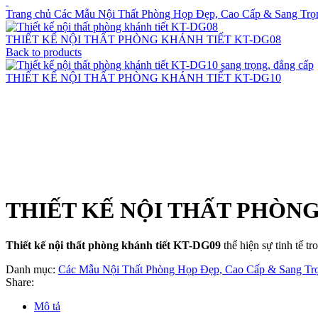
Trang chủ
Các Mẫu Nội Thất Phòng Họp Đẹp, Cao Cấp & Sang Trọ
THIẾT KẾ NỘI THẤT PHÒNG KHÁNH TIẾT KT-DG08
Back to products
THIẾT KẾ NỘI THẤT PHÒNG KHÁNH TIẾT KT-DG10
Click to enlarge
THIẾT KẾ NỘI THẤT PHÒNG
Thiết kế nội thất phòng khánh tiết KT-DG09
thể hiện sự tinh tế t
Danh mục:
Các Mẫu Nội Thất Phòng Họp Đẹp, Cao Cấp & Sang Tr
Share:
Mô tả