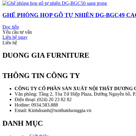
GHẾ PHÒNG HỌP GỖ TỰ NHIÊN DG-BGC49 CA
Đọc tiếp
Yêu cầu tư vấn
Liên hệ ngay
Liên hệ
DUONG GIA FURNITURE
THÔNG TIN CÔNG TY
CÔNG TY CỔ PHẦN SẢN XUẤT NỘI THẤT DƯƠNG 
Văn phòng: Tầng 2, Tòa Tứ Hiệp Plaza, Đường Nguyễn bồ, P
Điện thoại: (024) 20 23 82 82
Hotline: 0934.583.888
Email: Kinhdoanh@noithatduonggia.vn
DANH MỤC