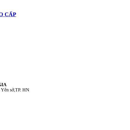
O CẤP
GIA
. Yên sở,TP. HN