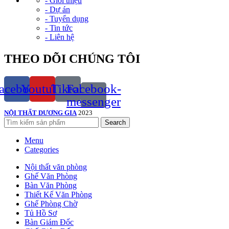
- Giới thiệu
- Dự án
- Tuyển dụng
- Tin tức
- Liên hệ
THEO DÕI CHÚNG TÔI
acebook
Youtube
Tiktok
Facebook-
messenger
NỘI THẤT DƯƠNG GIA
2023
Search
Menu
Categories
Nội thất văn phòng
Ghế Văn Phòng
Bàn Văn Phòng
Thiết Kế Văn Phòng
Ghế Phòng Chờ
Tủ Hồ Sơ
Bàn Giám Đốc