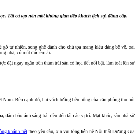
học. Tất cả tạo nên một không gian tiếp khách lịch sự, đẳng cấp.
ế gỗ tự nhiên, song ghế dành cho chủ tọa mang kiểu dáng bệ vệ, oai
ng nhã, có mút đúc êm ái.
ợc đặt ngay ngắn trên thảm trải sàn có họa tiết nổi bật, làm toát lên sự
iệt Nam. Bên cạnh đó, hai vách tường bên hông của căn phòng thu hút
a, đảm bảo ánh sáng trải đều đến tất các vị trí. Mặt khác, sàn nhà sử
òng khánh tiết
theo yêu cầu, xin vui lòng liên hệ Nội thất Dương Gia