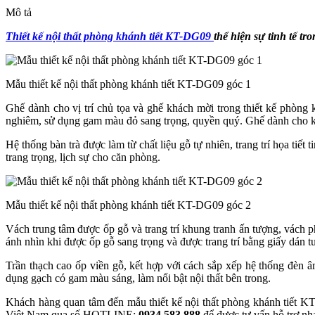
Mô tả
Thiết kế nội thất phòng khánh tiết KT-DG09
thể hiện sự tinh tế t
Mẫu thiết kế nội thất phòng khánh tiết KT-DG09 góc 1
Ghế dành cho vị trí chủ tọa và ghế khách mời trong thiết kế phòng
nghiêm, sử dụng gam màu đỏ sang trọng, quyền quý. Ghế dành cho k
Hệ thống bàn trà được làm từ chất liệu gỗ tự nhiên, trang trí họa tiết 
trang trọng, lịch sự cho căn phòng.
Mẫu thiết kế nội thất phòng khánh tiết KT-DG09 góc 2
Vách trung tâm được ốp gỗ và trang trí khung tranh ấn tượng, vách 
ánh nhìn khi được ốp gỗ sang trọng và được trang trí bằng giấy dán t
Trần thạch cao ốp viền gỗ, kết hợp với cách sắp xếp hệ thống đèn âm 
dụng gạch có gam màu sáng, làm nổi bật nội thất bên trong.
Khách hàng quan tâm đến mẫu thiết kế nội thất phòng khánh tiết
Việt Nam qua số HOTLINE:
0934 583 888
để được tư vấn hỗ trợ nh