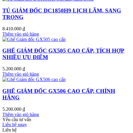
TỦ GIÁM ĐỐC DC1850H9 LỊCH LÃM, SANG
TRỌNG
8.410.000
₫
Thêm vào giỏ hàng
GHẾ GIÁM ĐỐC GX505 CAO CẤP, TÍCH HỢP
NHIỀU ƯU ĐIỂM
5.200.000
₫
Thêm vào giỏ hàng
GHẾ GIÁM ĐỐC GX506 CAO CẤP, CHÍNH
HÃNG
5.200.000
₫
Thêm vào giỏ hàng
Yêu cầu tư vấn
Liên hệ ngay
Liên hệ