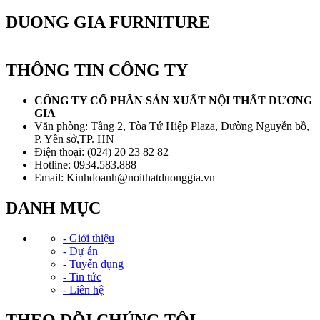
DUONG GIA FURNITURE
THÔNG TIN CÔNG TY
CÔNG TY CỔ PHẦN SẢN XUẤT NỘI THẤT DƯƠNG
GIA
Văn phòng: Tầng 2, Tòa Tứ Hiệp Plaza, Đường Nguyễn bồ,
P. Yên sở,TP. HN
Điện thoại: (024) 20 23 82 82
Hotline: 0934.583.888
Email: Kinhdoanh@noithatduonggia.vn
DANH MỤC
- Giới thiệu
- Dự án
- Tuyển dụng
- Tin tức
- Liên hệ
THEO DÕI CHÚNG TÔI