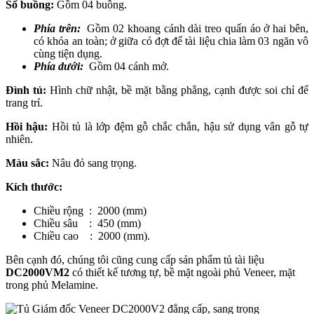
Số buồng:
Gồm 04 buồng.
Phía trên:
Gồm 02 khoang cánh dài treo quấn áo ở hai bên,
có khóa an toàn; ở giữa có đợt để tài liệu chia làm 03 ngăn vô
cùng tiện dụng.
Phía dưới:
Gồm 04 cánh mở.
Đình tủ:
Hình chữ nhật, bề mặt bằng phẳng, cạnh được soi chỉ để
trang trí.
Hồi hậu:
Hồi tủ là lớp đệm gỗ chắc chắn, hậu sử dụng vân gỗ tự
nhiên.
Màu sắc:
Nâu đỏ sang trọng.
Kích thước:
Chiều rộng : 2000 (mm)
Chiều sâu : 450 (mm)
Chiều cao : 2000 (mm).
Bên cạnh đó, chúng tôi cũng cung cấp sản phẩm tủ tài liệu
DC2000VM2
có thiết kế tương tự, bề mặt ngoài phủ Veneer, mặt
trong phủ Melamine.