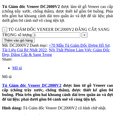
Tủ Giám đốc Veneer DC2000V2
được làm từ gỗ Veneer cao cấp
(chống trầy xước, chống thấm), được thiết kế gồm 04 buồng. Phía
trên gồm hai khoang cánh dài treo quần áo và đợt để tài liệu; phái
dưới gồm 04 cánh mở vô cùng tiện lợi.
TỦ GIÁM ĐỐC VENEER DC2000V2 ĐẲNG CẤP, SANG
TRỌNG số lượng
Thêm vào giỏ hàng
Mã:
DC2000V2
Danh mục:
+70 Mẫu Tủ Giám Đốc Đựng Hồ Sơ,
Tài Liệu Giá Rẻ Nhất 2022
,
Nội Thất Phòng Làm Việc Giám Đốc
Đẹp, Đẳng Cấp & Sang Trọng
Share:
Mô tả
Mô tả
Tủ Giám đốc Veneer DC2000V2
được làm từ gỗ Veneer cao
cấp (chống trầy xước, chống thấm), được thiết kế gồm 04
buồng. Phía trên gồm hai khoang cánh dài treo quần áo và đợt
để tài liệu; phái dưới gồm 04 cánh mở vô cùng tiện lợi.
Hình dáng:
Tủ Giám đốc Veneer
DC2000V2 có hình chữ nhật.