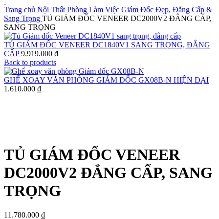
Trang chủ
Nội Thất Phòng Làm Việc Giám Đốc Đẹp, Đẳng Cấp &
Sang Trọng
TỦ GIÁM ĐỐC VENEER DC2000V2 ĐẲNG CẤP,
SANG TRỌNG
TỦ GIÁM ĐỐC VENEER DC1840V1 SANG TRỌNG, ĐẲNG
CẤP
9.919.000
₫
Back to products
GHẾ XOAY VĂN PHÒNG GIÁM ĐỐC GX08B-N HIỆN ĐẠI
1.610.000
₫
Click to enlarge
TỦ GIÁM ĐỐC VENEER
DC2000V2 ĐẲNG CẤP, SANG
TRỌNG
11.780.000
₫