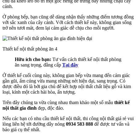
chủ đã khéo léo bố trí một góc riêng để trưng bày những chậu cây
cảnh.
Ở phòng bếp, bạn cũng dễ dàng nhận thấy những điểm tương đồng
với sắc xanh của cây cảnh. Với cách thiết kế này, không gian sống
trở nên tươi mát, đem lại cảm giác dễ chịu cho mỗi người.
Thiết kế nội thất phòng ăn 4
Hữu ích cho bạn:
Tư vấn cách thiết kế nội thất phòng
ăn sang trọng, đẳng cấp
Tại đây
Ở thiết kế cuối cùng này, không gian bếp vừa mang đến cảm giác
gần gũi, ấm cúng vừa mang những nét hiện đại, sang trọng. Có
được điều đó là bởi gia chủ để kết hợp nội thất chất liệu gỗ và kim
loại, kính một cách hài hòa, ấn tượng.
Trên đây chúng ta vừa cùng nhau tham khảo một số mẫu
thiết kế
nội thất gia đình
đẹp, độc đáo.
Nếu các bạn có nhu cầu thiết kế nội thất, thi công nội thất giá rẻ vui
lòng liên hệ tới đường dây nóng
0934 583 888
để được tư vấn và
báo giá cụ thể nhất.