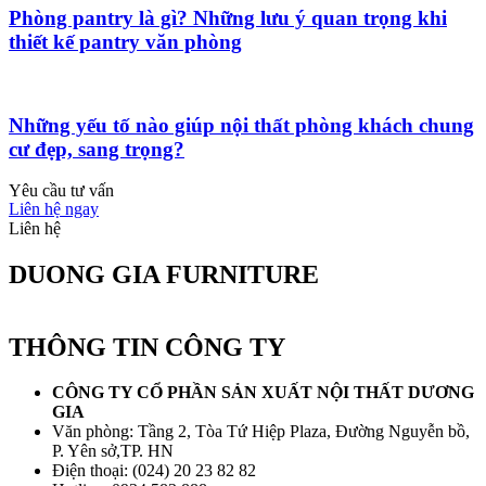
Phòng pantry là gì? Những lưu ý quan trọng khi
thiết kế pantry văn phòng
Những yếu tố nào giúp nội thất phòng khách chung
cư đẹp, sang trọng?
Yêu cầu tư vấn
Liên hệ ngay
Liên hệ
DUONG GIA FURNITURE
THÔNG TIN CÔNG TY
CÔNG TY CỔ PHẦN SẢN XUẤT NỘI THẤT DƯƠNG
GIA
Văn phòng: Tầng 2, Tòa Tứ Hiệp Plaza, Đường Nguyễn bồ,
P. Yên sở,TP. HN
Điện thoại: (024) 20 23 82 82