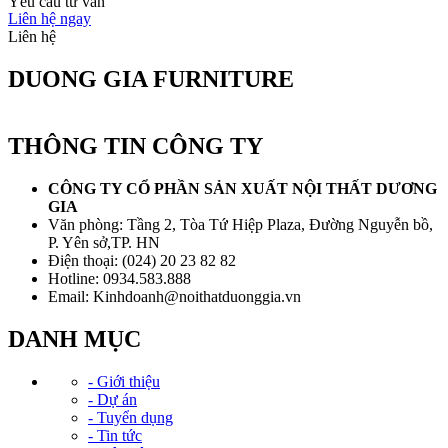
Yêu cầu tư vấn
Liên hệ ngay
Liên hệ
DUONG GIA FURNITURE
THÔNG TIN CÔNG TY
CÔNG TY CỔ PHẦN SẢN XUẤT NỘI THẤT DƯƠNG
GIA
Văn phòng: Tầng 2, Tòa Tứ Hiệp Plaza, Đường Nguyễn bồ,
P. Yên sở,TP. HN
Điện thoại: (024) 20 23 82 82
Hotline: 0934.583.888
Email: Kinhdoanh@noithatduonggia.vn
DANH MỤC
- Giới thiệu
- Dự án
- Tuyển dụng
- Tin tức