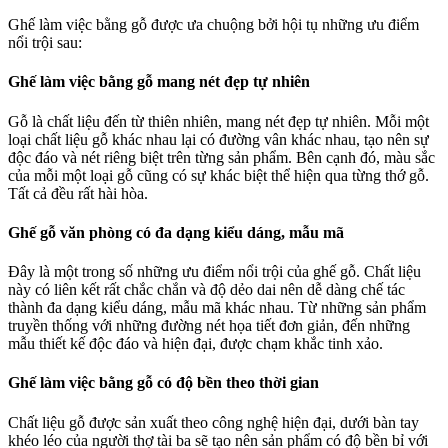
Ghế làm việc bằng gỗ được ưa chuộng bởi hội tụ những ưu điểm
nổi trội sau:
Ghế làm việc bằng gỗ mang nét đẹp tự nhiên
Gỗ là chất liệu đến từ thiên nhiên, mang nét đẹp tự nhiên. Mỗi một
loại chất liệu gỗ khác nhau lại có đường vân khác nhau, tạo nên sự
độc đáo và nét riêng biệt trên từng sản phẩm. Bên cạnh đó, màu sắc
của mỗi một loại gỗ cũng có sự khác biệt thể hiện qua từng thớ gỗ.
Tất cả đều rất hài hòa.
Ghế gỗ văn phòng có đa dạng kiểu dáng, mẫu mã
Đây là một trong số những ưu điểm nổi trội của ghế gỗ. Chất liệu
này có liên kết rất chắc chắn và độ dẻo dai nên dễ dàng chế tác
thành đa dạng kiểu dáng, mẫu mã khác nhau. Từ những sản phẩm
truyền thống với những đường nét họa tiết đơn giản, đến những
mẫu thiết kế độc đáo và hiện đại, được chạm khắc tinh xảo.
Ghế làm việc bằng gỗ có độ bền theo thời gian
Chất liệu gỗ được sản xuất theo công nghệ hiện đại, dưới bàn tay
khéo léo của người thợ tài ba sẽ tạo nên sản phẩm có độ bền bỉ với