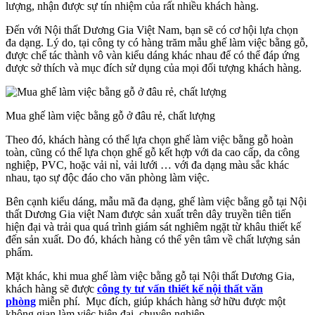
lượng, nhận được sự tín nhiệm của rất nhiều khách hàng.
Đến với Nội thất Dương Gia Việt Nam, bạn sẽ có cơ hội lựa chọn
đa dạng. Lý do, tại công ty có hàng trăm mẫu ghế làm việc bằng gỗ,
được chế tác thành vô vàn kiểu dáng khác nhau để có thể đáp ứng
được sở thích và mục đích sử dụng của mọi đối tượng khách hàng.
Mua ghế làm việc bằng gỗ ở đâu rẻ, chất lượng
Theo đó, khách hàng có thể lựa chọn ghế làm việc bằng gỗ hoàn
toàn, cũng có thể lựa chọn ghế gỗ kết hợp với da cao cấp, da công
nghiệp, PVC, hoặc vải nỉ, vải lưới … với đa dạng màu sắc khác
nhau, tạo sự độc đáo cho văn phòng làm việc.
Bên cạnh kiểu dáng, mẫu mã đa dạng, ghế làm việc bằng gỗ tại Nội
thất Dương Gia việt Nam được sản xuất trên dây truyền tiên tiến
hiện đại và trải qua quá trình giám sát nghiêm ngặt từ khâu thiết kế
đến sản xuất. Do đó, khách hàng có thể yên tâm về chất lượng sản
phẩm.
Mặt khác, khi mua ghế làm việc bằng gỗ tại Nội thất Dương Gia,
khách hàng sẽ được
công ty tư vấn thiết kế nội thất văn
phòng
miễn phí. Mục đích, giúp khách hàng sở hữu được một
không gian làm việc hiện đại, chuyên nghiệp.