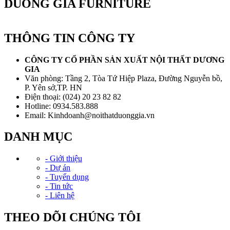
DUONG GIA FURNITURE
THÔNG TIN CÔNG TY
CÔNG TY CỔ PHẦN SẢN XUẤT NỘI THẤT DƯƠNG
GIA
Văn phòng: Tầng 2, Tòa Tứ Hiệp Plaza, Đường Nguyễn bồ,
P. Yên sở,TP. HN
Điện thoại: (024) 20 23 82 82
Hotline: 0934.583.888
Email: Kinhdoanh@noithatduonggia.vn
DANH MỤC
- Giới thiệu
- Dự án
- Tuyển dụng
- Tin tức
- Liên hệ
THEO DÕI CHÚNG TÔI