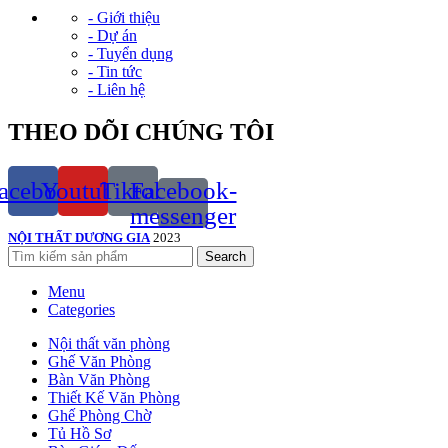
- Giới thiệu
- Dự án
- Tuyển dụng
- Tin tức
- Liên hệ
THEO DÕI CHÚNG TÔI
acebook
Youtube
Tiktok
Facebook-
messenger
NỘI THẤT DƯƠNG GIA
2023
Search
Menu
Categories
Nội thất văn phòng
Ghế Văn Phòng
Bàn Văn Phòng
Thiết Kế Văn Phòng
Ghế Phòng Chờ
Tủ Hồ Sơ