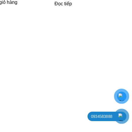
giỏ hàng
Đọc tiếp
0934583888