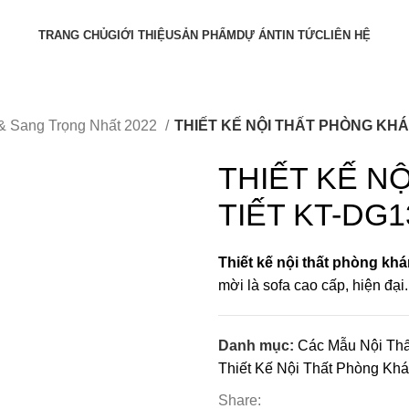
TRANG CHỦ
GIỚI THIỆU
SẢN PHẨM
DỰ ÁN
TIN TỨC
LIÊN HỆ
& Sang Trọng Nhất 2022
THIẾT KẾ NỘI THẤT PHÒNG KHÁ
THIẾT KẾ N
TIẾT KT-DG1
Thiết kế nội thất phòng kh
mời là sofa cao cấp, hiện đại.
Danh mục:
Các Mẫu Nội Thấ
Thiết Kế Nội Thất Phòng Khá
Share: