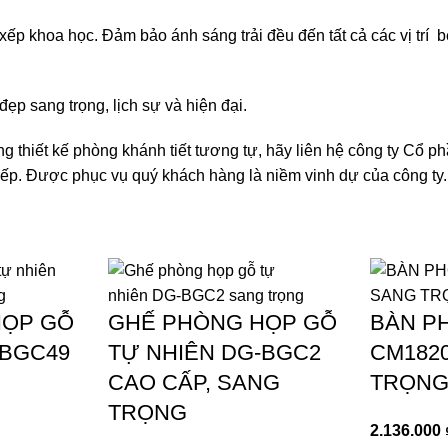
xếp khoa học. Đảm bảo ánh sáng trải đều đến tất cả các vị trí 
đẹp sang trọng, lịch sự và hiện đại.
ững
thiết kế phòng khánh tiết
tương tự, hãy liên hệ công ty Cổ p
iếp. Được phục vụ quý khách hàng là niềm vinh dự của công ty.
HỌP GỖ
GHẾ PHÒNG HỌP GỖ
BÀN P
-BGC49
TỰ NHIÊN DG-BGC2
CM182
CAO CẤP, SANG
TRỌNG,
TRỌNG
2.136.000