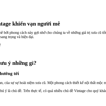
intage khiến vạn người mê
ê bởi phong cách này gợi nhớ cho chúng ta về những giá trị xưa cũ tốt
ang trọng và hiện đại.
lưu ý những gì?
 hướng tới
gian, của sự sự hoài niệm xưa cũ. Một phong cách thiết kế nội thất mộ
chú ý là chủ đề. Trên thực tế, có quá nhiều chủ đề Vintage cho quý kh