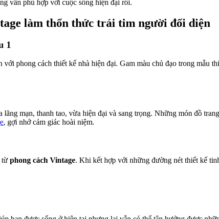
g vẫn phù hợp với cuộc sống hiện đại rồi.
ntage làm thổn thức trái tim người đối diện
u 1
n với phong cách thiết kế nhà hiện đại. Gam màu chủ đạo trong mẫu th
ừa lãng mạn, thanh tao, vừa hiện đại và sang trọng. Những món đồ trang
ge
, gợi nhớ cảm giác hoài niệm.
 từ
phong cách Vintage
. Khi kết hợp với những đường nét thiết kế tin
 giúp bạn được sống ở hiện tại nhưng lại vẫn có thể tận hưởng được nhữ