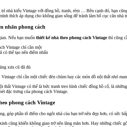
 trí nhà kiểu Vintage với đồng hồ, tranh, rèm … Bên cạnh đó, bạn cũng
nh thích áp dụng cho không gian sống để tránh làm bố cục căn nhà tr
iểm nhấn phong cách
 gian. Nếu bạn muốn
thiết kế nhà theo phong cách Vintage
thì cũng cầ
dáng xưa cũ đã đủ
ch Vintage chỉ cần một chiếc đèn chùm hay các món đồ nội thất nhỏ ma
ội thất Vintage có thể là bức tranh treo hình chiếc đồng hồ cổ, là 
 nét đặc trưng của phong cách Vintage.
 theo phong cách Vintage
ng, góp phần tô điểm cho ngôi nhà của bạn trở nên đẹp hơn, có sức hấ
 xinh cũng khiến không gian trở nên lãng mãn hơn. Hay những chiếc g