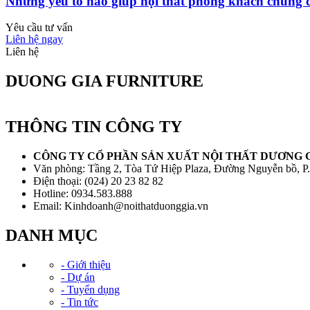
Những yếu tố nào giúp nội thất phòng khách chung c
Yêu cầu tư vấn
Liên hệ ngay
Liên hệ
DUONG GIA FURNITURE
THÔNG TIN CÔNG TY
CÔNG TY CỔ PHẦN SẢN XUẤT NỘI THẤT DƯƠNG 
Văn phòng: Tầng 2, Tòa Tứ Hiệp Plaza, Đường Nguyễn bồ, P
Điện thoại: (024) 20 23 82 82
Hotline: 0934.583.888
Email: Kinhdoanh@noithatduonggia.vn
DANH MỤC
- Giới thiệu
- Dự án
- Tuyển dụng
- Tin tức