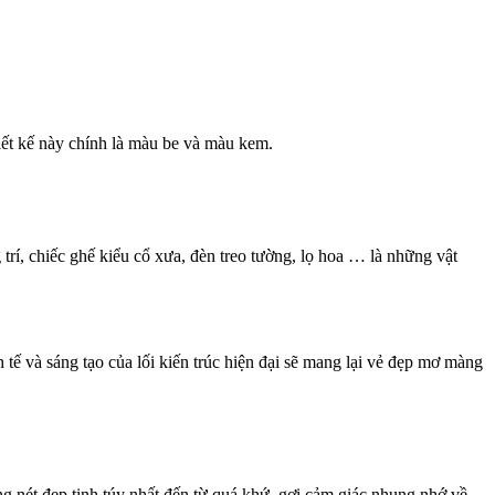
iết kế này chính là màu be và màu kem.
 trí, chiếc ghế kiểu cổ xưa, đèn treo tường, lọ hoa … là những vật
h tế và sáng tạo của lối kiến trúc hiện đại sẽ mang lại vẻ đẹp mơ màng
ng nét đẹp tinh túy nhất đến từ quá khứ, gợi cảm giác nhung nhớ về