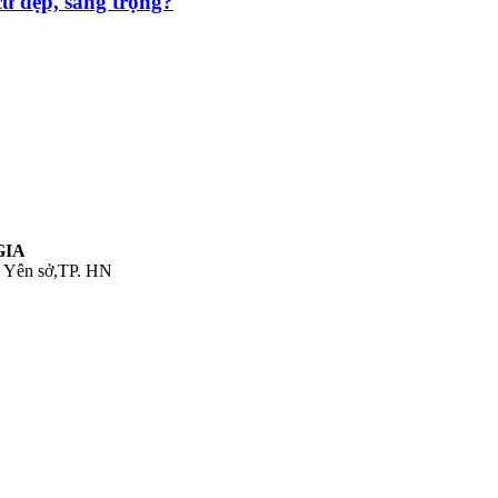
ư đẹp, sang trọng?
GIA
. Yên sở,TP. HN