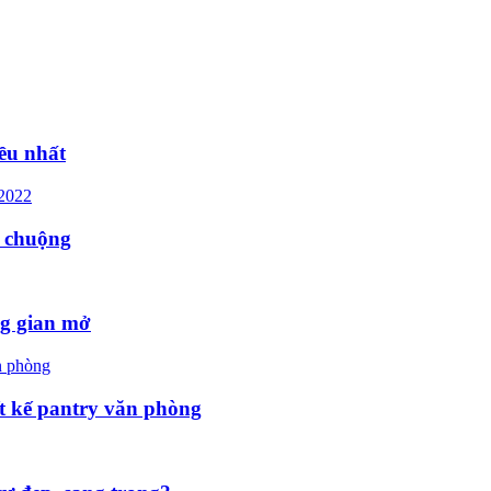
ều nhất
a chuộng
ng gian mở
ết kế pantry văn phòng