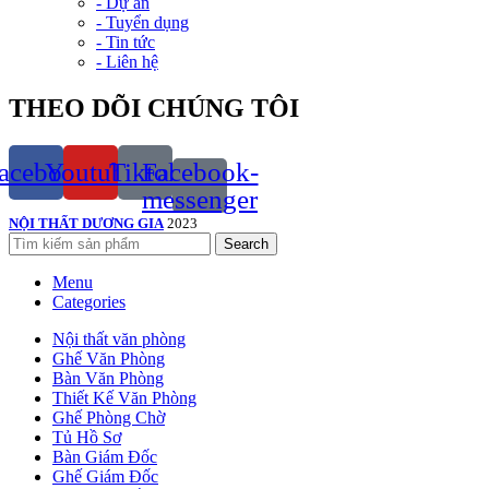
- Dự án
- Tuyển dụng
- Tin tức
- Liên hệ
THEO DÕI CHÚNG TÔI
acebook
Youtube
Tiktok
Facebook-
messenger
NỘI THẤT DƯƠNG GIA
2023
Search
Menu
Categories
Nội thất văn phòng
Ghế Văn Phòng
Bàn Văn Phòng
Thiết Kế Văn Phòng
Ghế Phòng Chờ
Tủ Hồ Sơ
Bàn Giám Đốc
Ghế Giám Đốc