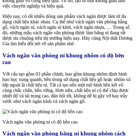
không gian vô cùng hiệu quả. Từ đó, tạo ra một không gian làm
việc chuyên nghiệp và hiệu quả.
Hiện nay, có rất nhiều dòng sản phẩm vách ngăn được làm từ đa
dạng chất liệu khác nhau. Cụ thể như vách ngăn văn phòng bằng
gỗ, vách ngăn nỉ, vách ngăn nỉ kính, vách ngăn nhựa, … Trong số
đó, những mẫu vách ngăn văn phòng được làm bằng nỉ đang rất
được ưa chuộng trên thị trường hiện nay. Hãy cũng Nội thất Dương
Gia tìm hiểu đôi nét về sản phẩm nhé.
Vách ngăn văn phòng nỉ khung nhôm có độ bền
cao
Với cấu tạo gồm 03 phần chính, bao gồm khung nhôm định hình
bao bọc xung quanh, bên trong sử dụng chất liệu gỗ hoặc nhôm và
lớp ngoài là chất liệu nỉ. Tất cả tạo nên một mô hình liên kết vô
cùng chắc chắn, bền vững. Hơn nữa, chất liệu nỉ có thể chịu được
nhiệt độ và tải trọng cao, đàn hồi tốt, không dễ bị gãy vỡ hay trầy
xước như vách ngăn kính và vách ngăn gỗ.
Vách ngăn văn phòng nỉ có độ bền cao
Vách ngăn văn phòng bằng nỉ khung nhôm cách