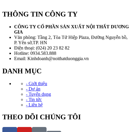
THÔNG TIN CÔNG TY
CÔNG TY CỔ PHẦN SẢN XUẤT NỘI THẤT DƯƠNG
GIA
Văn phòng: Tầng 2, Tòa Tứ Hiệp Plaza, Đường Nguyễn bồ,
P. Yên sở,TP. HN
Điện thoại: (024) 20 23 82 82
Hotline: 0934.583.888
Email: Kinhdoanh@noithatduonggia.vn
DANH MỤC
- Giới thiệu
- Dự án
- Tuyển dụng
- Tin tức
- Liên hệ
THEO DÕI CHÚNG TÔI