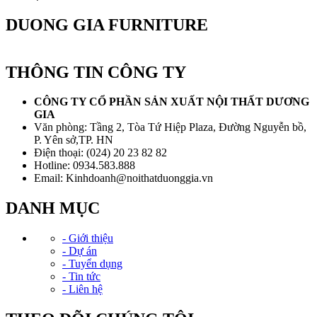
DUONG GIA FURNITURE
THÔNG TIN CÔNG TY
CÔNG TY CỔ PHẦN SẢN XUẤT NỘI THẤT DƯƠNG
GIA
Văn phòng: Tầng 2, Tòa Tứ Hiệp Plaza, Đường Nguyễn bồ,
P. Yên sở,TP. HN
Điện thoại: (024) 20 23 82 82
Hotline: 0934.583.888
Email: Kinhdoanh@noithatduonggia.vn
DANH MỤC
- Giới thiệu
- Dự án
- Tuyển dụng
- Tin tức
- Liên hệ