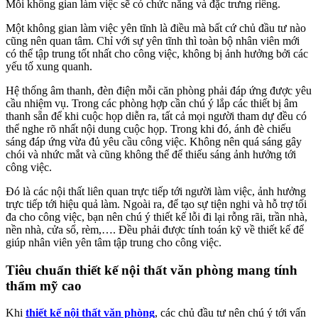
Mỗi không gian làm việc sẽ có chức năng và đặc trưng riêng.
Một không gian làm việc yên tĩnh là điều mà bất cứ chủ đầu tư nào
cũng nên quan tâm. Chỉ với sự yên tĩnh thì toàn bộ nhân viên mới
có thể tập trung tốt nhất cho công việc, không bị ảnh hưởng bởi các
yếu tố xung quanh.
Hệ thống âm thanh, đèn điện mỗi căn phòng phải đáp ứng được yêu
cầu nhiệm vụ. Trong các phòng hợp cần chú ý lắp các thiết bị âm
thanh sẵn để khi cuộc họp diễn ra, tất cả mọi người tham dự đều có
thể nghe rõ nhất nội dung cuộc họp. Trong khi đó, ánh đè chiếu
sáng đáp ứng vừa đủ yêu cầu công việc. Không nên quá sáng gây
chói và nhức mắt và cũng không thể để thiếu sáng ảnh hưởng tới
công việc.
Đó là các nội thất liên quan trực tiếp tới người làm việc, ảnh hưởng
trực tiếp tới hiệu quả làm. Ngoài ra, để tạo sự tiện nghi và hỗ trợ tối
đa cho công việc, bạn nên chú ý thiết kế lỗi đi lại rỗng rãi, trần nhà,
nền nhà, cửa sổ, rèm,…. Đều phải được tính toán kỹ về thiết kế để
giúp nhân viên yên tâm tập trung cho công việc.
Tiêu chuẩn thiết kế nội thất văn phòng mang tính
thẩm mỹ cao
Khi
thiết kế nội thất văn phòng
, các chủ đầu tư nên chú ý tới vấn