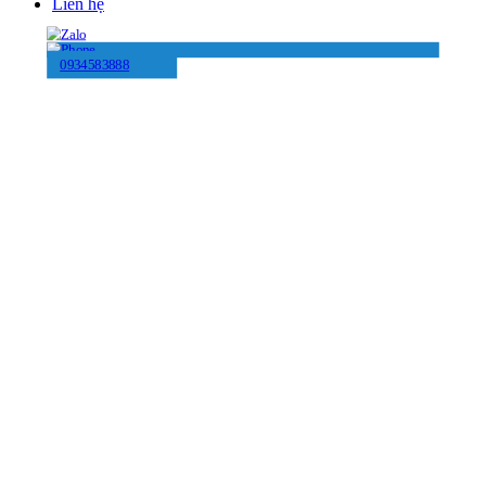
Liên hệ
0934583888