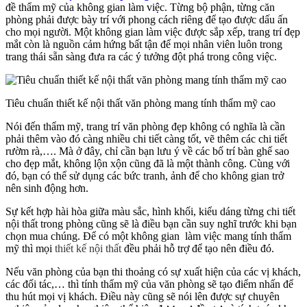
đề thẩm mỹ của không gian làm việc. Từng bộ phận, từng căn
phòng phải được bày trí với phong cách riêng để tạo được dấu ấn
cho mọi người. Một không gian làm việc được sắp xếp, trang trí đẹp
mắt còn là nguồn cảm hứng bất tận để mọi nhân viên luôn trong
trang thái sẵn sàng đưa ra các ý tưởng đột phá trong công việc.
Tiêu chuẩn thiết kế nội thất văn phòng mang tính thẩm mỹ cao
Nói đến thẩm mỹ, trang trí văn phòng đẹp không có nghĩa là cần
phải thêm vào đó càng nhiều chi tiết càng tốt, vẽ thêm các chi tiết
rườm rà,…. Mà ở đây, chỉ cần bạn lưu ý về các bố trí bàn ghế sao
cho đẹp mắt, không lộn xộn cũng đã là một thành công. Cùng với
đó, bạn có thể sử dụng các bức tranh, ảnh để cho không gian trở
nên sinh động hơn.
Sự kết hợp hài hòa giữa màu sắc, hình khối, kiểu dáng từng chi tiết
nội thất trong phòng cũng sẽ là điều bạn cần suy nghĩ trước khi bạn
chọn mua chúng. Để có một không gian làm việc mang tính thẩm
mỹ thì mọi
thiết kế nội thất
đều phải hỗ trợ để tạo nên điều đó.
Nếu văn phòng của bạn thi thoảng có sự xuất hiện của các vị khách,
các đối tác,… thì tính thẩm mỹ của văn phòng sẽ tạo điểm nhấn để
thu hút mọi vị khách. Điều này cũng sẽ nói lên được sự chuyên