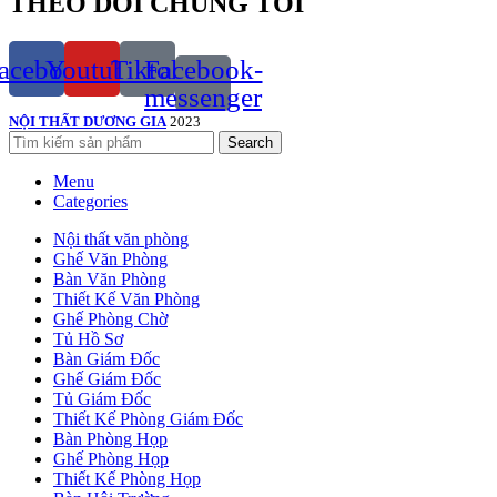
THEO DÕI CHÚNG TÔI
acebook
Youtube
Tiktok
Facebook-
messenger
NỘI THẤT DƯƠNG GIA
2023
Search
Menu
Categories
Nội thất văn phòng
Ghế Văn Phòng
Bàn Văn Phòng
Thiết Kế Văn Phòng
Ghế Phòng Chờ
Tủ Hồ Sơ
Bàn Giám Đốc
Ghế Giám Đốc
Tủ Giám Đốc
Thiết Kế Phòng Giám Đốc
Bàn Phòng Họp
Ghế Phòng Họp
Thiết Kế Phòng Họp